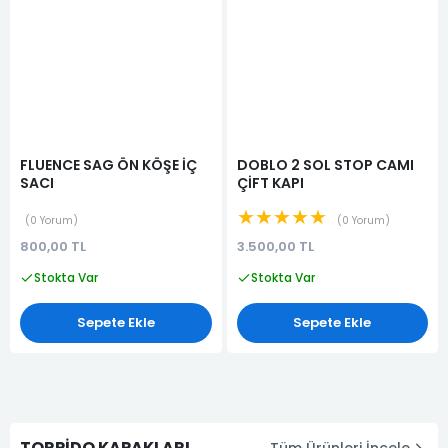
FLUENCE SAG ÖN KÖŞE İÇ
DOBLO 2 SOL STOP CAMI
SACI
ÇİFT KAPI
★★★★★
0 Yorum
0 Yorum
800,00 TL
3.500,00 TL
Stokta Var
Stokta Var
Sepete Ekle
Sepete Ekle
TORPİDO KAPAKLARI
Tüm Ürünleri İncele