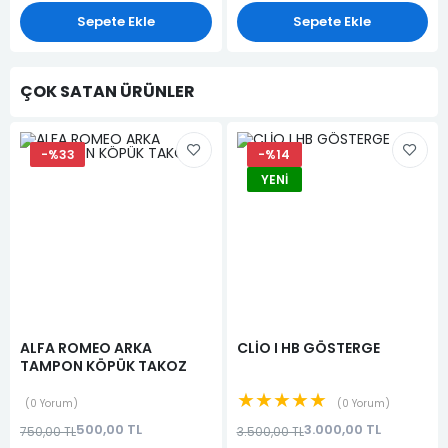
Sepete Ekle
Sepete Ekle
ÇOK SATAN ÜRÜNLER
-%33
-%14
YENI
ALFA ROMEO ARKA
CLİO I HB GÖSTERGE
TAMPON KÖPÜK TAKOZ
★★★★★
0 Yorum
0 Yorum
500,00 TL
3.000,00 TL
750,00 TL
3.500,00 TL