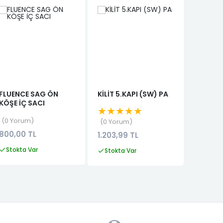
FLUENCE SAG ÖN
KİLİT 5.KAPI (SW) PA
EMNİYE
KÖŞE İÇ SACI
EGEA
★★★★★
★★★
0 Yorum
0 Yorum
0 Yor
800,00 TL
1.203,99 TL
2.220,
Stokta Var
Stokta Var
Stokta