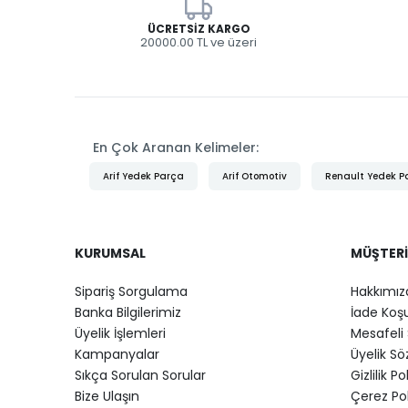
ÜCRETSIZ KARGO
20000.00 TL ve üzeri
En Çok Aranan Kelimeler:
Arif Yedek Parça
Arif Otomotiv
Renault Yedek P
KURUMSAL
MÜŞTERI
Sipariş Sorgulama
Hakkımız
Banka Bilgilerimiz
İade Koşu
Üyelik İşlemleri
Mesafeli 
Kampanyalar
Üyelik S
Sıkça Sorulan Sorular
Gizlilik Po
Bize Ulaşın
Çerez Pol