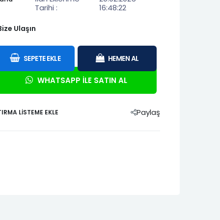
Tarihi :
16:48:22
1995-2001
Tipo
Tempra
Bize Ulaşın
05-
Strada 2011-
2014
I
Scenic III
SEPETE EKLE
HEMEN AL
Symbol Joy
Symbol Joy
12
2013-2015
2012-2015
2016-2020
WHATSAPP İLE SATIN AL
Paylaş
IRMA LISTEME EKLE
98-
Twingo 1999-
Twingo 2001-
Twingo II
2001
2002
2007-2014