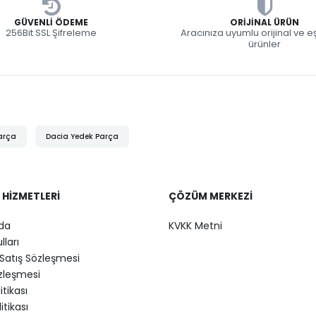
GÜVENLI ÖDEME
ORIJINAL ÜRÜN
256Bit SSL Şifreleme
Aracınıza uyumlu orijinal ve 
ürünler
arça
Dacia Yedek Parça
 HIZMETLERI
ÇÖZÜM MERKEZI
da
KVKK Metni
lları
Satış Sözleşmesi
özleşmesi
litikası
itikası