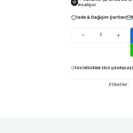
inceliyor
-2024
2006
2010
İade & Değişim Şartları
 1997-
Stilo 2001-
Stilo 2003-
Strada 1999-
Strada 20
002
2003
2007
2005
2011
nic I
Scenic I
Scenic II
Scenic II
Scenic II
-1998
1999-2002
2003-2005
2006-2009
2009-20
FAVORILERIME EKLE
KARŞILAŞT
II 2002-
Trafic II
Trafic III 2013-
Twingo 1993-
Twingo 19
007
2008-2012
2024
1997
1999
Etiketler: