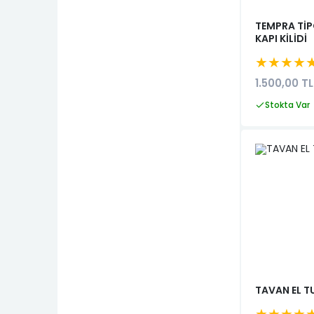
Ducato 2021-2023
GÜNEŞLİKLER
TEMPRA TİP
Ducato 2023=>
KAPI KİLİDİ
KÜLLÜK
★★★★
İdea 2003-2008
KAPI GERGİLERİ
1.500,00 TL
İdea 2008-2012
MOTOR BEYNİ
Stokta Var
Sedici 2006-2011
AIRBAG BEYNI
Sedici 2012-2014
KAPUT KİLİDİ
Coupe
BAGAJ KİLİDİ
Croma
FAR BEYNİ
Multipla
KİLİT AKSANI
Fiorino 2007-2016
AİRBACK
Fiorino 2016=>
FREN KALİPERLERİ
Freemont
TAVAN EL T
CAMLAR
Scudo 1995-2004