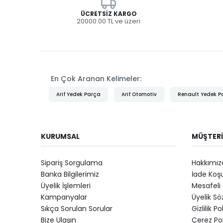
Bravo 2010-2014
ÜCRETSIZ KARGO
Marea 1996-1999
20000.00 TL ve üzeri
Marea 1999-2002
Grande Punto 2005-2008
Grande Punto 2008-2013
En Çok Aranan Kelimeler:
Punto Evo 2009-2011
Arif Yedek Parça
Arif Otomotiv
Renault Yedek P
Punto 1993-1997
Punto 1997-1999
KURUMSAL
MÜŞTERI
Punto 1999-2003
Punto 2003-2010
Sipariş Sorgulama
Hakkımız
Banka Bilgilerimiz
İade Koşu
Punto 2012-2017
Üyelik İşlemleri
Mesafeli 
Punto 2018=>
Kampanyalar
Üyelik S
Sıkça Sorulan Sorular
Gizlilik Po
Linea
Bize Ulaşın
Çerez Pol