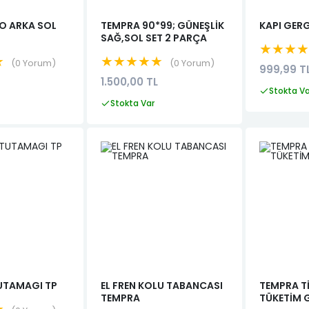
O ARKA SOL
TEMPRA 90*99; GÜNEŞLİK
KAPI GERG
SAĞ,SOL SET 2 PARÇA
★★★
★
★★★★★
0 Yorum
0 Yorum
999,99 T
1.500,00 TL
Stokta V
Stokta Var
UTAMAGI TP
EL FREN KOLU TABANCASI
TEMPRA T
TEMPRA
TÜKETİM 