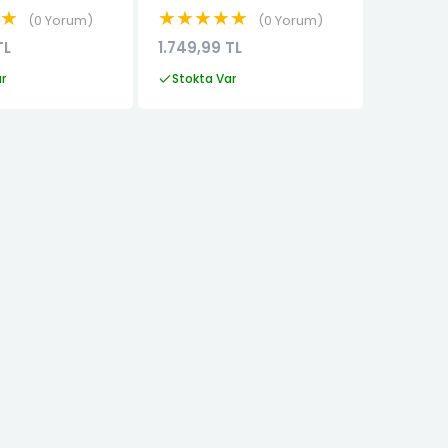
★★
★★★★★
0 Yorum
0 Yorum
TL
1.749,99 TL
ar
Stokta Var