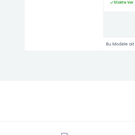
Stokta Var
Doblo 2006-2009
Doblo 2009-2015
Doblo 2015=>
Strada 1999-2005
Bu Modele ai
Strada 2005-2011
Strada 2011-2014
Ulysse 1994-2002
Ulysse 2001-2010
Uno
Bravo 1995-1998
Bravo 1998-2001
Bravo 2007-2009