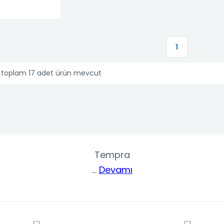
1
t toplam 17 adet ürün mevcut
Tempra
...
Devamı