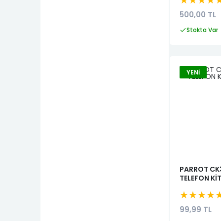
★★★★
VAKUM
Scudo 2004-2006
500,00 TL
ABS BEYNİ
Scudo 2007-2016
Stokta Var
Panda 2003-2009
Panda 2009-2012
YENI
Panda 2012-2016
Panda 2016=>
Palio 1997-2002
Palio 2002-2004
Palio 2004-2012
Albea 2002-2004
PARROT CK
TELEFON KİT
Albea 2004-2011
★★★★
Tipo
99,99 TL
Doblo 2000-2005