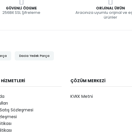
GÜVENLI ÖDEME
ORIJINAL ÜRÜN
256Bit SSL Şifreleme
Aracınıza uyumlu orijinal ve 
ürünler
arça
Dacia Yedek Parça
 HIZMETLERI
ÇÖZÜM MERKEZI
da
KVKK Metni
lları
Satış Sözleşmesi
özleşmesi
litikası
itikası