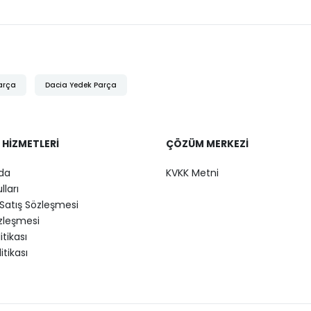
arça
Dacia Yedek Parça
 HIZMETLERI
ÇÖZÜM MERKEZI
da
KVKK Metni
lları
Satış Sözleşmesi
özleşmesi
litikası
itikası