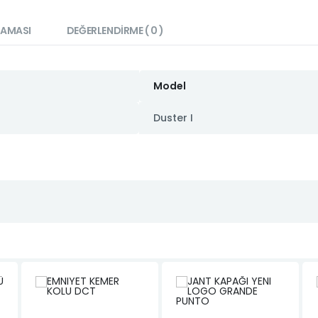
LAMASI
DEĞERLENDIRME ( 0 )
Model
Duster I