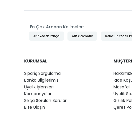
En Çok Aranan Kelimeler:
Arif Yedek Parça
Arif Otomotiv
Renault Yedek P
KURUMSAL
MÜŞTERI
Sipariş Sorgulama
Hakkımız
Banka Bilgilerimiz
İade Koşu
Üyelik İşlemleri
Mesafeli 
Kampanyalar
Üyelik S
Sıkça Sorulan Sorular
Gizlilik Po
Bize Ulaşın
Çerez Pol