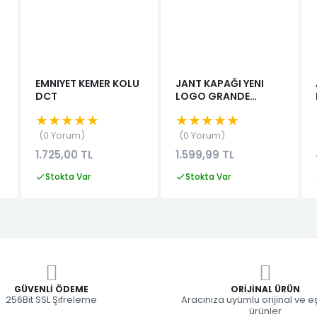
EMNIYET KEMER KOLU
JANT KAPAĞI YENI
DCT
LOGO GRANDE
PUNTO
★★★★★
★★★★★
0 Yorum
0 Yorum
1.725,00 TL
1.599,99 TL
Stokta Var
Stokta Var
GÜVENLI ÖDEME
ORIJINAL ÜRÜN
256Bit SSL Şifreleme
Aracınıza uyumlu orijinal ve 
ürünler