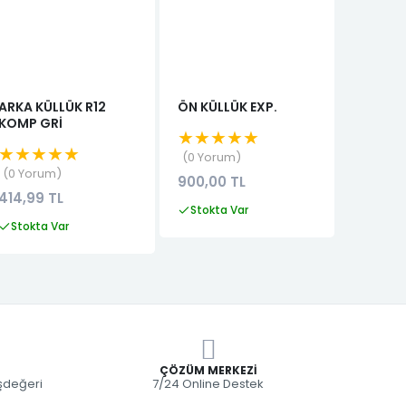
ARKA KÜLLÜK R12
ÖN KÜLLÜK EXP.
JANT K
KOMP GRİ
14 J
★★★★★
★★★★★
★★★
0 Yorum
0 Yorum
0 Yor
900,00 TL
414,99 TL
1.040,
Stokta Var
Stokta Var
Stokta
ÇÖZÜM MERKEZI
eşdeğeri
7/24 Online Destek