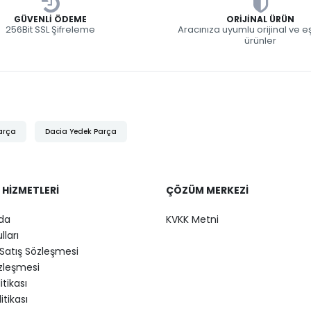
GÜVENLI ÖDEME
ORIJINAL ÜRÜN
256Bit SSL Şifreleme
Aracınıza uyumlu orijinal ve 
ürünler
arça
Dacia Yedek Parça
 HIZMETLERI
ÇÖZÜM MERKEZI
da
KVKK Metni
lları
Satış Sözleşmesi
özleşmesi
litikası
itikası