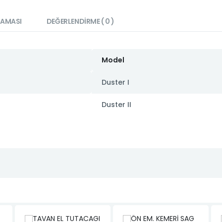
LAMASI
DEĞERLENDIRME ( 0 )
Model
Duster I
Duster II