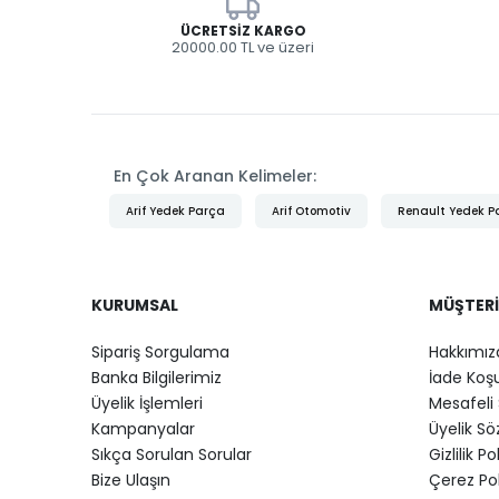
ÜCRETSIZ KARGO
20000.00 TL ve üzeri
En Çok Aranan Kelimeler:
Arif Yedek Parça
Arif Otomotiv
Renault Yedek P
KURUMSAL
MÜŞTERI
Sipariş Sorgulama
Hakkımız
Banka Bilgilerimiz
İade Koşu
Üyelik İşlemleri
Mesafeli 
Kampanyalar
Üyelik S
Sıkça Sorulan Sorular
Gizlilik Po
Bize Ulaşın
Çerez Pol