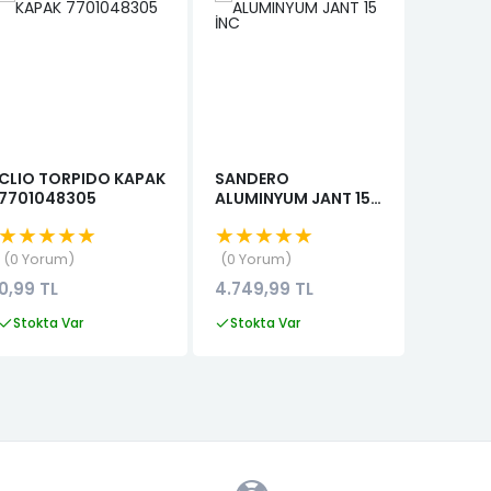
CLIO TORPIDO KAPAK
SANDERO
ARKA K
7701048305
ALUMINYUM JANT 15
CAPTU
İNC
★★★★★
★★★★★
★★★
0 Yorum
0 Yorum
0 Yor
0,99 TL
4.749,99 TL
321,99 
Stokta Var
Stokta Var
Stokta