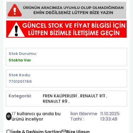
Stok Durumu:
Stokta Var
Stok Kodu:
7701201769
Kategorisi:
FREN KALİPERLERİ
RENAULT R11
,
,
RENAULT R9
,
İlan Eklenme
11.10.2025
17
kullanıcı şu anda bu
Tarihi :
13:33:48
ürünü inceliyor
İade & Değişim Şartları
Bize Ulaşın