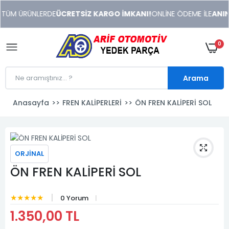
xeneme
 TÜM ÜRÜNLERDE
ÜCRETSİZ KARGO İMKANI!
ONLİNE ÖDEME İLE
ANIND
xonusu
veren
sitolar
0
Arama
Anasayfa
FREN KALİPERLERİ
ÖN FREN KALİPERİ SOL
ORJİNAL
ÖN FREN KALİPERİ SOL
★★★★★
0 Yorum
1.350,00 TL