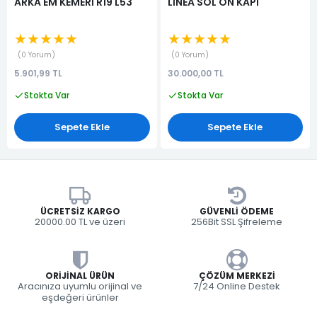
ARKA EM KEMERİ R19 L53
LİNEA SOL ÖN KAPI
★★★★★
★★★★★
0 Yorum
0 Yorum
5.901,99 TL
30.000,00 TL
Stokta Var
Stokta Var
Sepete Ekle
Sepete Ekle
ÜCRETSIZ KARGO
GÜVENLI ÖDEME
20000.00 TL ve üzeri
256Bit SSL Şifreleme
ORIJINAL ÜRÜN
ÇÖZÜM MERKEZI
Aracınıza uyumlu orijinal ve
7/24 Online Destek
eşdeğeri ürünler