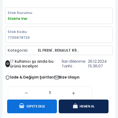
Stok Durumu:
Stokta Var
Stok Kodu:
7700678723
Kategorisi:
EL FRENİ
RENAULT R9
,
,
İlan Eklenme
26.12.2024
17
kullanıcı şu anda bu
Tarihi :
15:36:07
ürünü inceliyor
İade & Değişim Şartları
Bize Ulaşın
SEPETE EKLE
HEMEN AL