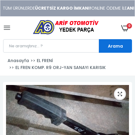
xeneme
 TÜM ÜRÜNLERDE
ÜCRETSİZ KARGO İMKANI!
ONLİNE ÖDEME İLE
ANIND
xonusu
veren
sitolar
0
Arama
Anasayfa
EL FRENİ
EL FREN KOMP. R9 ORJ-YAN SANAYI KARISIK