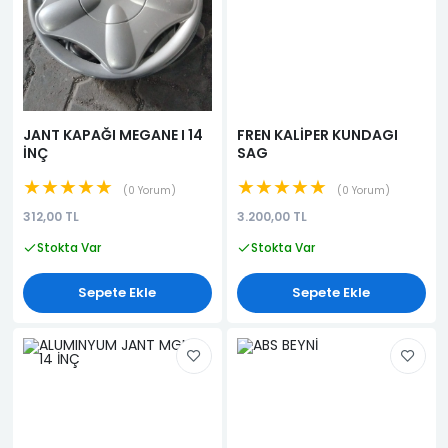
JANT KAPAĞI MEGANE I 14
FREN KALİPER KUNDAGI
İNÇ
SAG
★★★★★
★★★★★
0 Yorum
0 Yorum
312,00 TL
3.200,00 TL
Stokta Var
Stokta Var
Sepete Ekle
Sepete Ekle