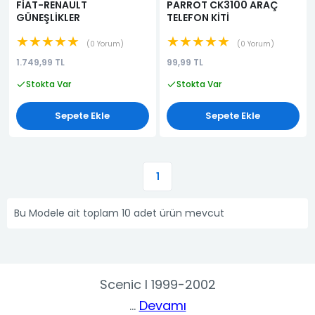
FİAT-RENAULT
PARROT CK3100 ARAÇ
GÜNEŞLİKLER
TELEFON KİTİ
★★★★★
★★★★★
0 Yorum
0 Yorum
1.749,99 TL
99,99 TL
Stokta Var
Stokta Var
Sepete Ekle
Sepete Ekle
1
Bu Modele ait toplam 10 adet ürün mevcut
Scenic I 1999-2002
...
Devamı