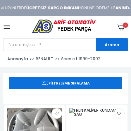
xeneme
M ÜRÜNLERDE
ÜCRETSİZ KARGO İMKANI!
ONLİNE ÖDEME İLE
ANINDA İ
xonusu
veren
sitolar
0
Arama
Anasayfa
RENAULT
Scenic I 1999-2002
FILTRELEME SIRALAMA