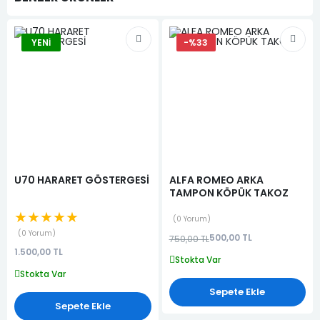
YENI
-%33
U70 HARARET GÖSTERGESİ
ALFA ROMEO ARKA
TAMPON KÖPÜK TAKOZ
★★★★★
0 Yorum
0 Yorum
500,00 TL
750,00 TL
1.500,00 TL
Stokta Var
Stokta Var
Sepete Ekle
Sepete Ekle