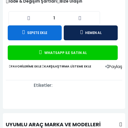
İade & Değişim Şartları
Bize Ulaşın
SEPETE EKLE
HEMEN AL
WHATSAPP İLE SATIN AL
Paylaş
FAVORILERIME EKLE
KARŞILAŞTIRMA LISTEME EKLE
Etiketler:
UYUMLU ARAÇ MARKA VE MODELLERİ