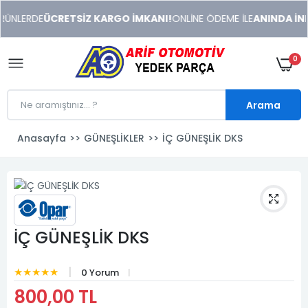
xeneme
RÜNLERDE
ÜCRETSİZ KARGO İMKANI!
ONLİNE ÖDEME İLE
ANINDA İNDİ
xonusu
veren
sitolar
0
Arama
Anasayfa
GÜNEŞLİKLER
İÇ GÜNEŞLİK DKS
İÇ GÜNEŞLİK DKS
★★★★★
0 Yorum
800,00 TL