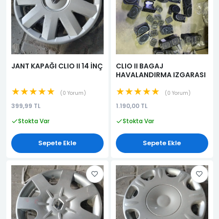
JANT KAPAĞI CLIO II 14 İNÇ
CLIO II BAGAJ
HAVALANDIRMA IZGARASI
★★★★★
★★★★★
0 Yorum
0 Yorum
399,99 TL
1.190,00 TL
Stokta Var
Stokta Var
Sepete Ekle
Sepete Ekle