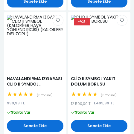
Sepete Ekle
Sepete Ekle
-%8.
HAVALANDIRMA IZGARASI
CLİO II SYMBOL YAKIT
CLIO II SYMBOL
DOLUM BORUSU
(KALORİFER HAVA
★★★★★
★★★★★
YÖNLENDİRİCİSİ)
0 Yorum
0 Yorum
(KALORİFER DİFÜZÖRÜ)
999,99 TL
11.499,99 TL
12.500,00 TL
Stokta Var
Stokta Var
Sepete Ekle
Sepete Ekle