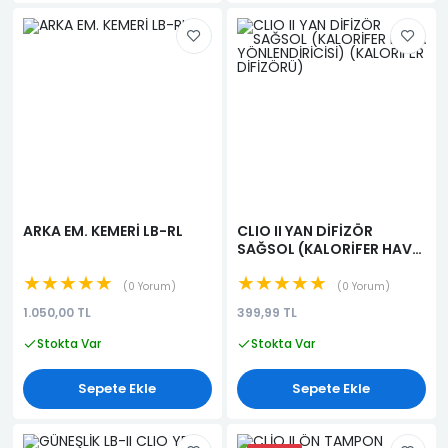
ARKA EM. KEMERİ LB-RL
CLIO II YAN DİFİZÖR
SAĞSOL (KALORİFER HAVA
YÖNLENDİRİCİSİ)
★★★★★
★★★★★
(KALORİFER DİFİZÖRÜ)
0 Yorum
0 Yorum
1.050,00 TL
399,99 TL
Stokta Var
Stokta Var
Sepete Ekle
Sepete Ekle