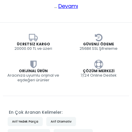
...
Devamı
ÜCRETSIZ KARGO
GÜVENLI ÖDEME
20000.00 TL ve üzeri
256Bit SSL Şifreleme
ORIJINAL ÜRÜN
ÇÖZÜM MERKEZI
Aracınıza uyumlu orijinal ve
7/24 Online Destek
eşdeğeri ürünler
En Çok Aranan Kelimeler:
Arif Yedek Parça
Arif Otomotiv