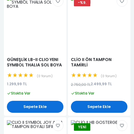
-%9.
GÜNEŞLİK LB-II CLIO YENI
CLİO II ÖN TAMPON
SYMBOL THALIA SOL BOYA
TAMİRLİ
★★★★★
★★★★★
0 Yorum
0 Yorum
1.299,99 TL
2.499,99 TL
2.750,00 TL
Stokta Var
Stokta Var
Sepete Ekle
Sepete Ekle
YENI