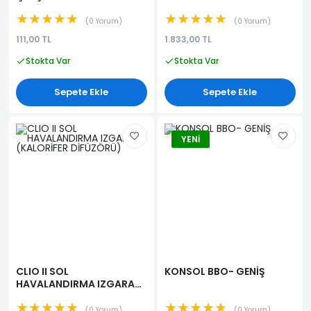
★★★★★
★★★★★
0 Yorum
0 Yorum
111,00 TL
1.833,00 TL
Stokta Var
Stokta Var
Sepete Ekle
Sepete Ekle
YENI
CLIO II SOL
KONSOL BBO- GENİŞ
HAVALANDIRMA IZGARASI
(KALORİFER DİFÜZÖRÜ)
★★★★★
★★★★★
0 Yorum
0 Yorum