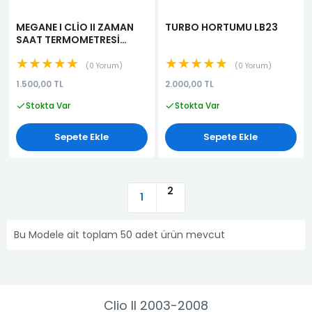
MEGANE I CLİO II ZAMAN
TURBO HORTUMU LB23
SAAT TERMOMETRESİ
7700421037
★★★★★
★★★★★
0 Yorum
0 Yorum
1.500,00 TL
2.000,00 TL
Stokta Var
Stokta Var
Sepete Ekle
Sepete Ekle
2
1
Bu Modele ait toplam 50 adet ürün mevcut
Clio II 2003-2008