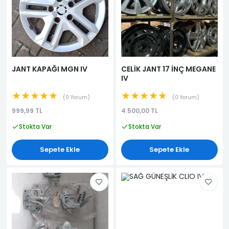
JANT KAPAĞI MGN IV
CELİK JANT 17 İNÇ MEGANE
IV
★★★★★
★★★★★
0 Yorum
0 Yorum
999,99 TL
4.500,00 TL
Stokta Var
Stokta Var
Sepete Ekle
Sepete Ekle