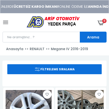
xeneme
NLERDE
ÜCRETSİZ KARGO İMKANI!
ONLİNE ÖDEME İLE
ANINDA İNDİRİ
xonusu
veren
sitolar
0
Arama
Anasayfa
RENAULT
Megane IV 2016-2019
FILTRELEME SIRALAMA