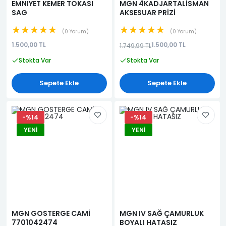
EMNIYET KEMER TOKASI
MGN 4KADJARTALİSMAN
SAG
AKSESUAR PRİZİ
★★★★★
★★★★★
0 Yorum
0 Yorum
1.500,00 TL
1.500,00 TL
1.749,99 TL
Stokta Var
Stokta Var
Sepete Ekle
Sepete Ekle
-%14
-%14
YENI
YENI
MGN GOSTERGE CAMİ
MGN IV SAĞ ÇAMURLUK
7701042474
BOYALI HATASIZ