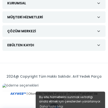
KURUMSAL
MÜŞTERI HIZMETLERI
ÇÖZÜM MERKEZI
EBÜLTEN KAYDI
2024@ Copyright Tüm Hakkı Saklıdır. Arif Yedek Parça
AKYWEB™
| Otomotiv Yedek Parça e-Ticaret Paketleri ile
Bu site, hizmetlerini sunmak ve trafiği
hazırlanmıştır.
analiz etmek için çerezlerden yararlanıyor.
Daha fazla bilgi