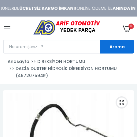
xeneme
RÜNLERDE
ÜCRETSİZ KARGO İMKANI!
ONLİNE ÖDEME İLE
ANINDA İNDİ
xonusu
veren
sitolar
0
Arama
Anasayfa
DİREKSİYON HORTUMU
DACİA DUSTER HİDROLİK DİREKSİYON HORTUMU
(497207594R)