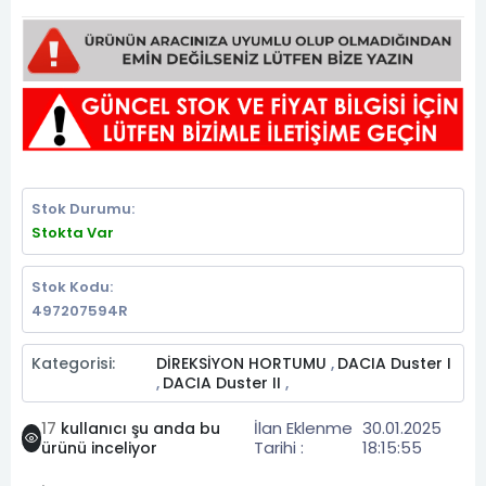
Stok Durumu:
Stokta Var
Stok Kodu:
497207594R
Kategorisi:
DİREKSİYON HORTUMU
DACIA Duster I
,
DACIA Duster II
,
,
İlan Eklenme
30.01.2025
17
kullanıcı şu anda bu
Tarihi :
18:15:55
ürünü inceliyor