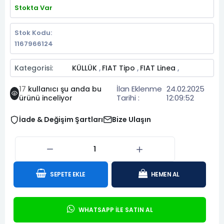
Stokta Var
Stok Kodu:
1167966124
Kategorisi:
KÜLLÜK
FIAT Tipo
FIAT Linea
,
,
,
İlan Eklenme
24.02.2025
17
kullanıcı şu anda bu
Tarihi :
12:09:52
ürünü inceliyor
İade & Değişim Şartları
Bize Ulaşın
SEPETE EKLE
HEMEN AL
WHATSAPP İLE SATIN AL