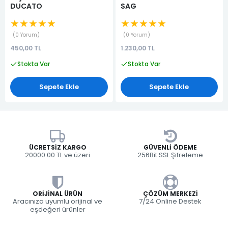
DUCATO
SAG
★★★★★
★★★★★
0 Yorum
0 Yorum
450,00 TL
1.230,00 TL
Stokta Var
Stokta Var
Sepete Ekle
Sepete Ekle
ÜCRETSIZ KARGO
GÜVENLI ÖDEME
20000.00 TL ve üzeri
256Bit SSL Şifreleme
ORIJINAL ÜRÜN
ÇÖZÜM MERKEZI
Aracınıza uyumlu orijinal ve
7/24 Online Destek
eşdeğeri ürünler