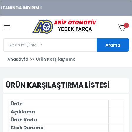
xeneme
LE
ANINDA İNDİRİM !
xonusu
veren
sitolar
0
Arama
Anasayfa
Ürün Karşılaştırma
ÜRÜN KARŞILAŞTIRMA LİSTESİ
Ürün
Açıklama
Ürün Kodu
Stok Durumu