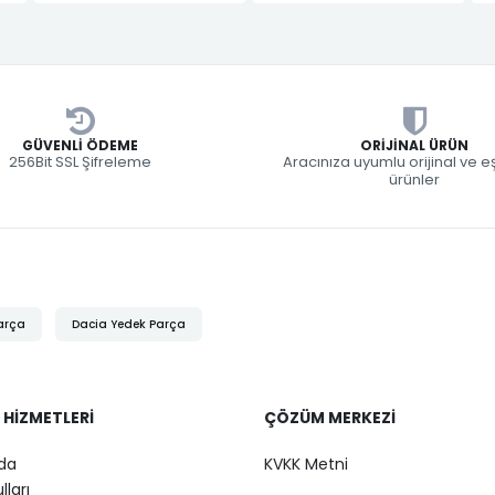
GÜVENLI ÖDEME
ORIJINAL ÜRÜN
256Bit SSL Şifreleme
Aracınıza uyumlu orijinal ve 
ürünler
arça
Dacia Yedek Parça
 HIZMETLERI
ÇÖZÜM MERKEZI
da
KVKK Metni
lları