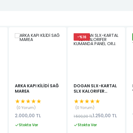
-%16
ARKA KAPI KİLİDİ SAĞ
DOGAN SLX-KARTAL
MAREA
SLX KALORIFER
KUMANDA PANEL
★★★★★
★★★★★
ORJ.
0 Yorum
0 Yorum
2.000,00 TL
1.250,00 TL
1.500,00 TL
Stokta Var
Stokta Var