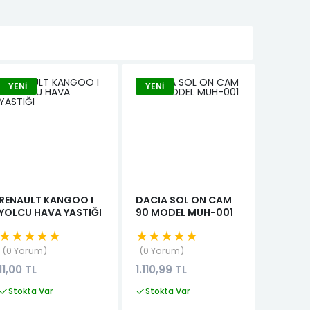
YENI
YENI
RENAULT KANGOO I
DACIA SOL ON CAM
KANGO
YOLCU HAVA YASTIĞI
90 MODEL MUH-001
KAPAK 
★★★★★
★★★★★
★★★
0 Yorum
0 Yorum
0 Yor
11,00 TL
1.110,99 TL
0,99 T
Stokta Var
Stokta Var
Stokta