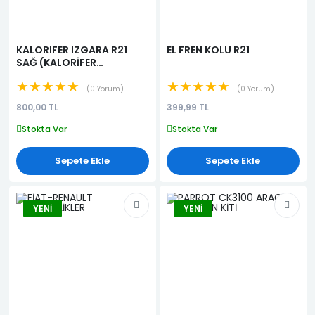
KALORIFER IZGARA R21
EL FREN KOLU R21
SAĞ (KALORİFER
HAVALANDIRMA
★★★★★
★★★★★
IZGARASI) (KALORİFER
0 Yorum
0 Yorum
DİFÜZÖRÜ)
800,00 TL
399,99 TL
Stokta Var
Stokta Var
Sepete Ekle
Sepete Ekle
YENI
YENI