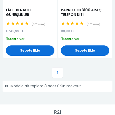
FİAT-RENAULT
PARROT CK3100 ARAÇ
GÜNEŞLİKLER
TELEFON KİTİ
★★★★★
★★★★★
0 Yorum
0 Yorum
1.749,99 TL
99,99 TL
Stokta Var
Stokta Var
Sepete Ekle
Sepete Ekle
1
Bu Modele ait toplam 8 adet ürün mevcut
R21