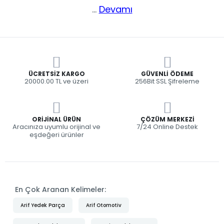
...
Devamı
ÜCRETSIZ KARGO
GÜVENLI ÖDEME
20000.00 TL ve üzeri
256Bit SSL Şifreleme
ORIJINAL ÜRÜN
ÇÖZÜM MERKEZI
Aracınıza uyumlu orijinal ve
7/24 Online Destek
eşdeğeri ürünler
En Çok Aranan Kelimeler:
Arif Yedek Parça
Arif Otomotiv