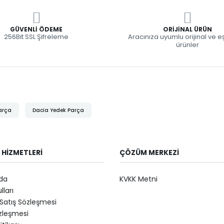
GÜVENLI ÖDEME
ORIJINAL ÜRÜN
256Bit SSL Şifreleme
Aracınıza uyumlu orijinal ve 
ürünler
arça
Dacia Yedek Parça
 HIZMETLERI
ÇÖZÜM MERKEZI
da
KVKK Metni
lları
Satış Sözleşmesi
özleşmesi