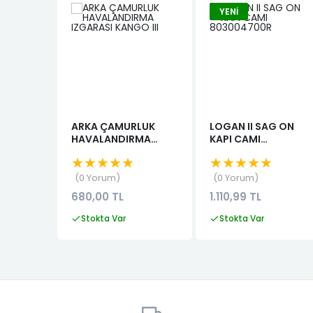
YENI
ARKA ÇAMURLUK
LOGAN II SAG ON
HAVALANDIRMA
KAPI CAMI
IZGARASI KANGO III
803004700R
★★★★★
★★★★★
0 Yorum
0 Yorum
680,00 TL
1.110,99 TL
Stokta Var
Stokta Var