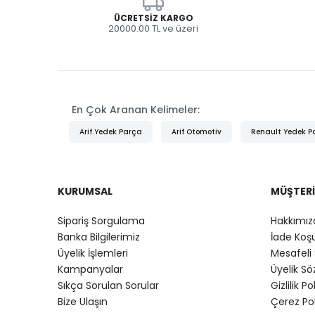
ÜCRETSIZ KARGO
20000.00 TL ve üzeri
En Çok Aranan Kelimeler:
Arif Yedek Parça
Arif Otomotiv
Renault Yedek P
KURUMSAL
MÜŞTERI
Sipariş Sorgulama
Hakkımız
Banka Bilgilerimiz
İade Koşu
Üyelik İşlemleri
Mesafeli 
Kampanyalar
Üyelik S
Sıkça Sorulan Sorular
Gizlilik Po
Bize Ulaşın
Çerez Pol