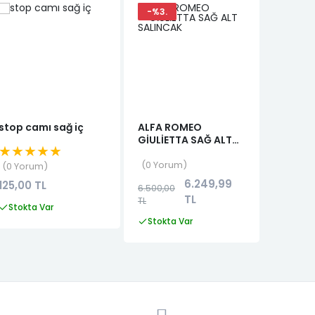
-%3.
stop camı sağ iç
ALFA ROMEO
LAGUNA 
GİULİETTA SAĞ ALT
ALUMIN
★★★★★
SALINCAK
★★★
0 Yorum
0 Yorum
0 Yor
6.249,99
125,00 TL
6.500,00
8.540,
TL
TL
Stokta Var
Stokta
Stokta Var