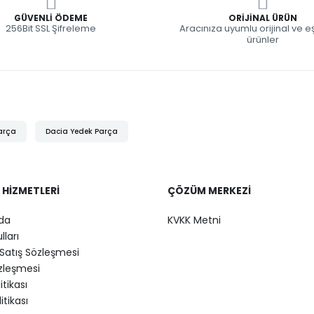
GÜVENLI ÖDEME
ORIJINAL ÜRÜN
256Bit SSL Şifreleme
Aracınıza uyumlu orijinal ve 
ürünler
arça
Dacia Yedek Parça
 HIZMETLERI
ÇÖZÜM MERKEZI
da
KVKK Metni
lları
Satış Sözleşmesi
özleşmesi
litikası
itikası