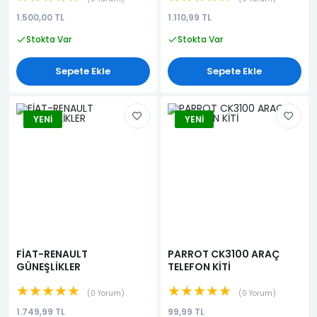
1.500,00 TL
1.110,99 TL
Stokta Var
Stokta Var
Sepete Ekle
Sepete Ekle
YENI
YENI
FİAT-RENAULT
PARROT CK3100 ARAÇ
GÜNEŞLİKLER
TELEFON KİTİ
★★★★★
★★★★★
0 Yorum
0 Yorum
1.749,99 TL
99,99 TL