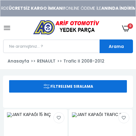
xeneme
RDE
ÜCRETSİZ KARGO İMKANI!
ONLİNE ÖDEME İLE
ANINDA İNDİRİM !
xonusu
veren
sitolar
0
Arama
Anasayfa
RENAULT
Trafic II 2008-2012
FILTRELEME SIRALAMA