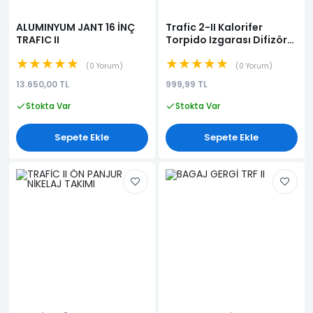
ALUMINYUM JANT 16 İNÇ
Trafic 2-II Kalorifer
TRAFIC II
Torpido Izgarası Difizör
Yan-Orta (Siyah) (HAVA
★★★★★
★★★★★
YÖNLENDİRİCİSİ)
0 Yorum
0 Yorum
(HAVALANDIRMA
13.650,00 TL
999,99 TL
IZGARASI)
Stokta Var
Stokta Var
Sepete Ekle
Sepete Ekle