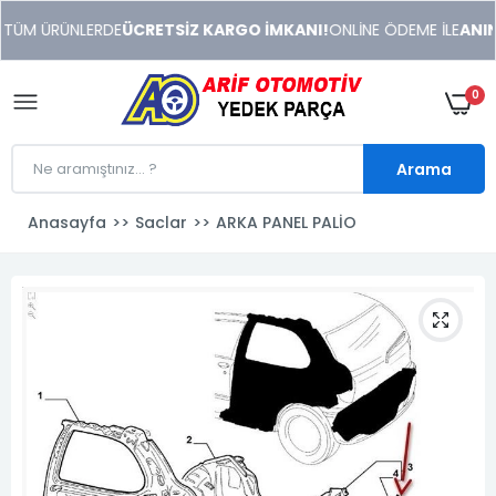
xeneme
 TÜM ÜRÜNLERDE
ÜCRETSİZ KARGO İMKANI!
ONLİNE ÖDEME İLE
ANIND
xonusu
veren
sitolar
0
Arama
Anasayfa
Saclar
ARKA PANEL PALİO