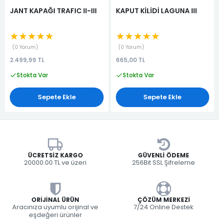
JANT KAPAĞI TRAFIC II-III
KAPUT KİLİDİ LAGUNA III
★★★★★
★★★★★
0 Yorum
0 Yorum
2.499,99 TL
665,00 TL
Stokta Var
Stokta Var
Sepete Ekle
Sepete Ekle
ÜCRETSIZ KARGO
GÜVENLI ÖDEME
20000.00 TL ve üzeri
256Bit SSL Şifreleme
ORIJINAL ÜRÜN
ÇÖZÜM MERKEZI
Aracınıza uyumlu orijinal ve
7/24 Online Destek
eşdeğeri ürünler