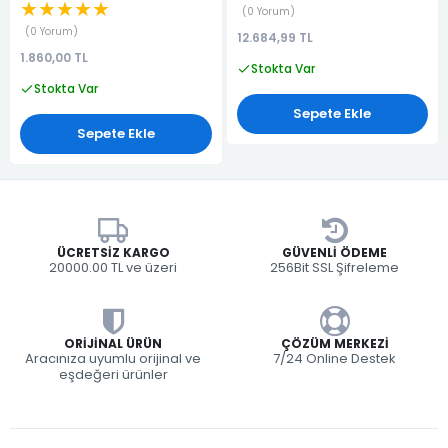
★★★★★
0 Yorum
0 Yorum
12.684,99 TL
1.860,00 TL
Stokta Var
Stokta Var
Sepete Ekle
Sepete Ekle
ÜCRETSIZ KARGO
GÜVENLI ÖDEME
20000.00 TL ve üzeri
256Bit SSL Şifreleme
ORIJINAL ÜRÜN
ÇÖZÜM MERKEZI
Aracınıza uyumlu orijinal ve
7/24 Online Destek
eşdeğeri ürünler