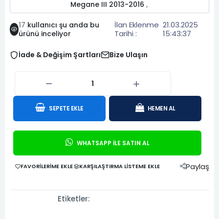
Megane III 2013-2016
,
İlan Eklenme
21.03.2025
17
kullanıcı şu anda bu
Tarihi :
15:43:37
ürünü inceliyor
İade & Değişim Şartları
Bize Ulaşın
SEPETE EKLE
HEMEN AL
WHATSAPP İLE SATIN AL
Paylaş
FAVORILERIME EKLE
KARŞILAŞTIRMA LISTEME EKLE
Etiketler: