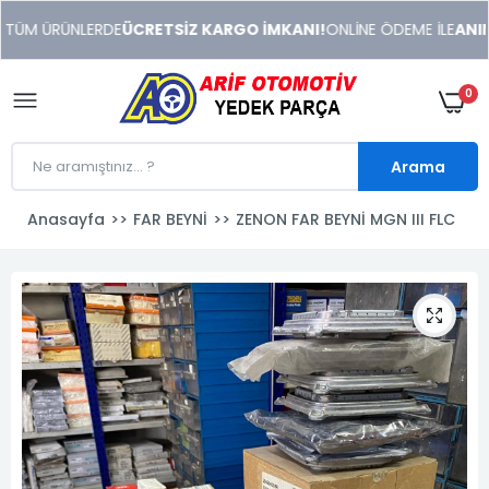
xeneme
TÜM ÜRÜNLERDE
ÜCRETSİZ KARGO İMKANI!
ONLİNE ÖDEME İLE
ANINDA
xonusu
veren
sitolar
0
Arama
Anasayfa
FAR BEYNİ
ZENON FAR BEYNİ MGN III FLC