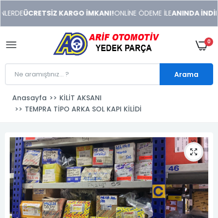
xeneme
LERDE
ÜCRETSİZ KARGO İMKANI!
ONLİNE ÖDEME İLE
ANINDA İNDİRİ
xonusu
veren
sitolar
0
Arama
Anasayfa
KİLİT AKSANI
TEMPRA TİPO ARKA SOL KAPI KİLİDİ