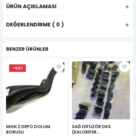
ÜRÜN AÇIKLAMASI
DEĞERLENDIRME ( 0 )
BENZER ÜRÜNLER
-%37
MGN 2 DEPO DOLUM
SAĞ DİFÜZÖR DKS
BORUSU
(KALORİFER