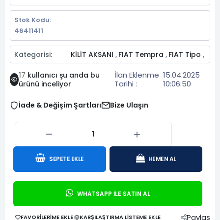
Stok Kodu:
46411411
Kategorisi:
KİLİT AKSANI
FIAT Tempra
FIAT Tipo
,
,
,
İlan Eklenme
15.04.2025
17
kullanıcı şu anda bu
Tarihi :
10:06:50
ürünü inceliyor
İade & Değişim Şartları
Bize Ulaşın
SEPETE EKLE
HEMEN AL
WHATSAPP İLE SATIN AL
Paylaş
FAVORILERIME EKLE
KARŞILAŞTIRMA LISTEME EKLE