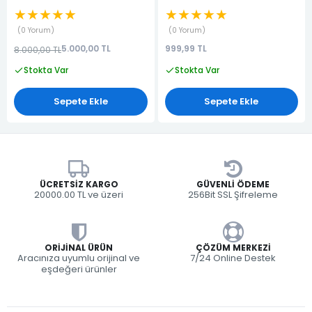
HAVALANDIRMA IZGARASI)
★★★★★
★★★★★
(KALORIFER HAVA
YÖNLENDİRİCİSİ)
0 Yorum
0 Yorum
5.000,00 TL
999,99 TL
8.000,00 TL
Stokta Var
Stokta Var
Sepete Ekle
Sepete Ekle
ÜCRETSIZ KARGO
GÜVENLI ÖDEME
20000.00 TL ve üzeri
256Bit SSL Şifreleme
ORIJINAL ÜRÜN
ÇÖZÜM MERKEZI
Aracınıza uyumlu orijinal ve
7/24 Online Destek
eşdeğeri ürünler