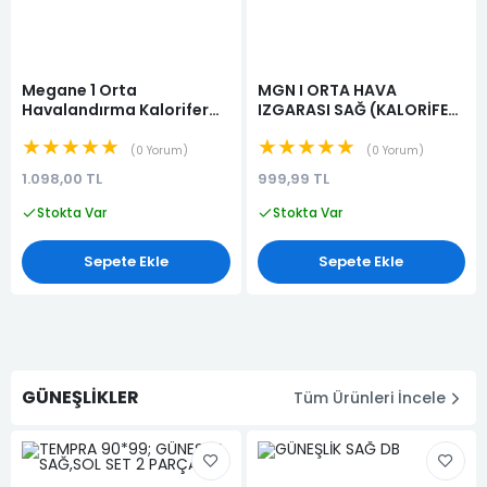
Megane 1 Orta
MGN I ORTA HAVA
Havalandırma Kalorifer
IZGARASI SAĞ (KALORİFER
Izgarası (Kalorifer hava
DİFÜZÖRÜ)
★★★★★
★★★★★
yönlendiricisi)
0 Yorum
0 Yorum
1.098,00 TL
999,99 TL
Stokta Var
Stokta Var
Sepete Ekle
Sepete Ekle
GÜNEŞLİKLER
Tüm Ürünleri İncele