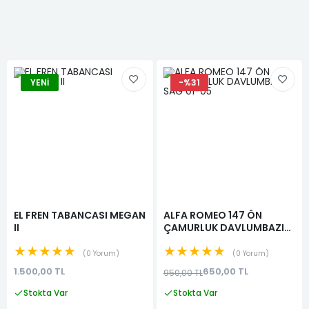
YENI
-%31
EL FREN TABANCASI MEGAN
ALFA ROMEO 147 ÖN
II
ÇAMURLUK DAVLUMBAZI
SAĞ 01-05
★★★★★
★★★★★
0 Yorum
0 Yorum
1.500,00 TL
650,00 TL
950,00 TL
Stokta Var
Stokta Var