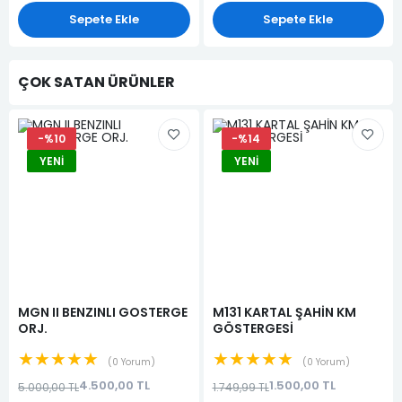
Sepete Ekle
Sepete Ekle
ÇOK SATAN ÜRÜNLER
-%10
-%14
YENI
YENI
MGN II BENZINLI GOSTERGE
M131 KARTAL ŞAHİN KM
ORJ.
GÖSTERGESİ
★★★★★
★★★★★
0 Yorum
0 Yorum
4.500,00 TL
1.500,00 TL
5.000,00 TL
1.749,99 TL