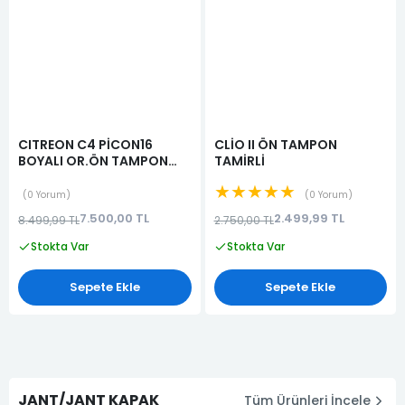
CITREON C4 PİCON16
CLİO II ÖN TAMPON
BOYALI OR.ÖN TAMPON
TAMİRLİ
TEMİZ
★★★★★
0 Yorum
0 Yorum
7.500,00 TL
2.499,99 TL
8.499,99 TL
2.750,00 TL
Stokta Var
Stokta Var
Sepete Ekle
Sepete Ekle
JANT/JANT KAPAK
Tüm Ürünleri İncele