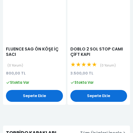
FLUENCE SAG ÖN KÖŞE İÇ
DOBLO 2 SOL STOP CAMI
SACI
ÇİFT KAPI
★★★★★
0 Yorum
0 Yorum
800,00 TL
3.500,00 TL
Stokta Var
Stokta Var
Sepete Ekle
Sepete Ekle
TORPİDO KAPAKLARI
Tüm Ürünleri İncele