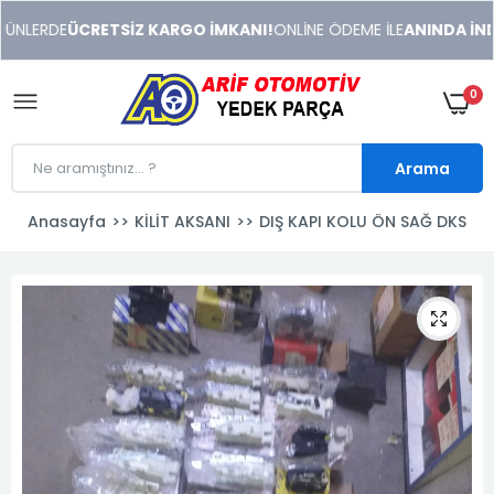
xeneme
NLERDE
ÜCRETSİZ KARGO İMKANI!
ONLİNE ÖDEME İLE
ANINDA İNDİR
xonusu
veren
sitolar
0
Arama
Anasayfa
KİLİT AKSANI
DIŞ KAPI KOLU ÖN SAĞ DKS