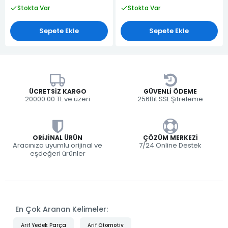
Stokta Var
Stokta Var
Sepete Ekle
Sepete Ekle
ÜCRETSIZ KARGO
GÜVENLI ÖDEME
20000.00 TL ve üzeri
256Bit SSL Şifreleme
ORIJINAL ÜRÜN
ÇÖZÜM MERKEZI
Aracınıza uyumlu orijinal ve
7/24 Online Destek
eşdeğeri ürünler
En Çok Aranan Kelimeler:
Arif Yedek Parça
Arif Otomotiv