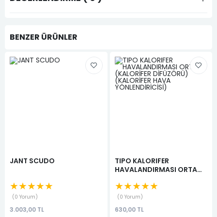
BENZER ÜRÜNLER
JANT SCUDO
TIPO KALORIFER
HAVALANDIRMASI ORTA
(KALORİFER DİFÜZÖRÜ)
★★★★★
★★★★★
(KALORİFER HAVA
YÖNLENDİRİCİSİ)
0 Yorum
0 Yorum
3.003,00 TL
630,00 TL