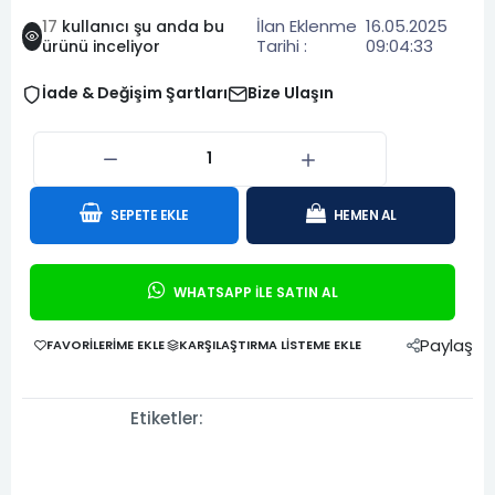
İlan Eklenme
16.05.2025
17
kullanıcı şu anda bu
Tarihi :
09:04:33
ürünü inceliyor
İade & Değişim Şartları
Bize Ulaşın
SEPETE EKLE
HEMEN AL
WHATSAPP İLE SATIN AL
Paylaş
FAVORILERIME EKLE
KARŞILAŞTIRMA LISTEME EKLE
Etiketler: