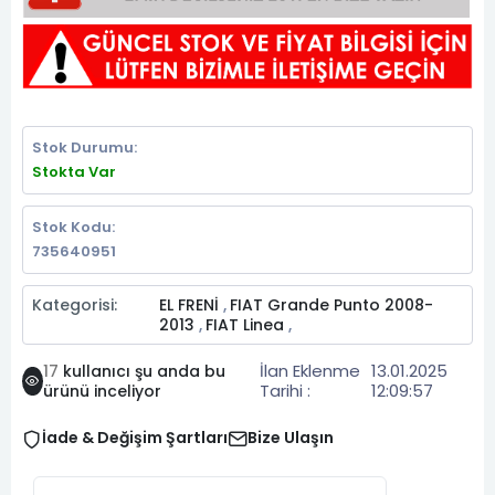
Stok Durumu:
Stokta Var
Stok Kodu:
735640951
Kategorisi:
EL FRENİ
FIAT Grande Punto 2008-
,
2013
FIAT Linea
,
,
İlan Eklenme
13.01.2025
17
kullanıcı şu anda bu
Tarihi :
12:09:57
ürünü inceliyor
İade & Değişim Şartları
Bize Ulaşın