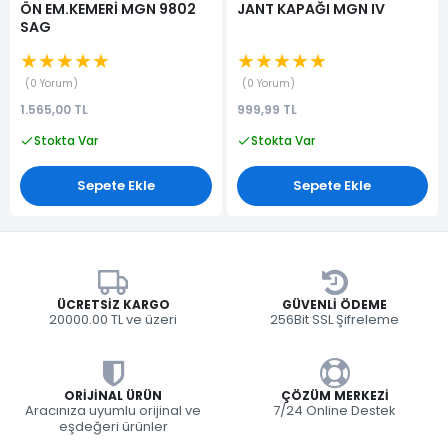
ÖN EM.KEMERİ MGN 9802
JANT KAPAĞI MGN IV
SAG
★★★★★
★★★★★
0 Yorum
0 Yorum
1.565,00 TL
999,99 TL
Stokta Var
Stokta Var
Sepete Ekle
Sepete Ekle
ÜCRETSIZ KARGO
GÜVENLI ÖDEME
20000.00 TL ve üzeri
256Bit SSL Şifreleme
ORIJINAL ÜRÜN
ÇÖZÜM MERKEZI
Aracınıza uyumlu orijinal ve
7/24 Online Destek
eşdeğeri ürünler