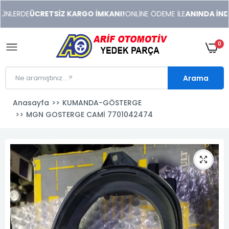
xeneme
LERDE
ÜCRETSİZ KARGO İMKANI!
ONLİNE ÖDEME İLE
ANINDA İNDİRİ
xonusu
veren
sitolar
0
Arama
Anasayfa
KUMANDA-GÖSTERGE
MGN GOSTERGE CAMİ 7701042474