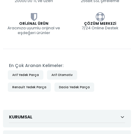
20000.00 TL ve üzeri
256Bit SSL Şifreleme
ORIJINAL ÜRÜN
ÇÖZÜM MERKEZI
Aracınıza uyumlu orijinal ve
7/24 Online Destek
eşdeğeri ürünler
En Çok Aranan Kelimeler:
Arif Yedek Parça
Arif Otomotiv
Renault Yedek Parça
Dacia Yedek Parça
KURUMSAL