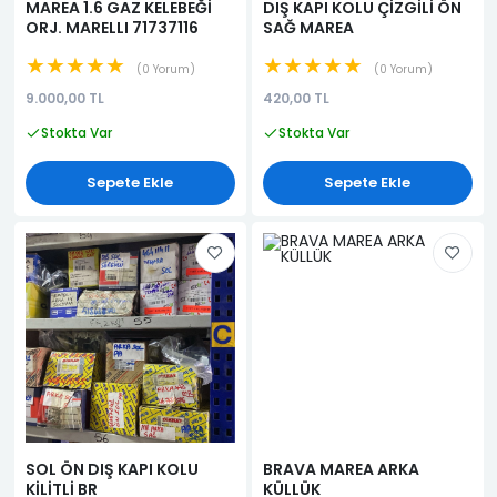
MAREA 1.6 GAZ KELEBEĞİ
DIŞ KAPI KOLU ÇİZGİLİ ÖN
ORJ. MARELLI 71737116
SAĞ MAREA
★★★★★
★★★★★
0 Yorum
0 Yorum
9.000,00 TL
420,00 TL
Stokta Var
Stokta Var
Sepete Ekle
Sepete Ekle
SOL ÖN DIŞ KAPI KOLU
BRAVA MAREA ARKA
KİLİTLİ BR
KÜLLÜK