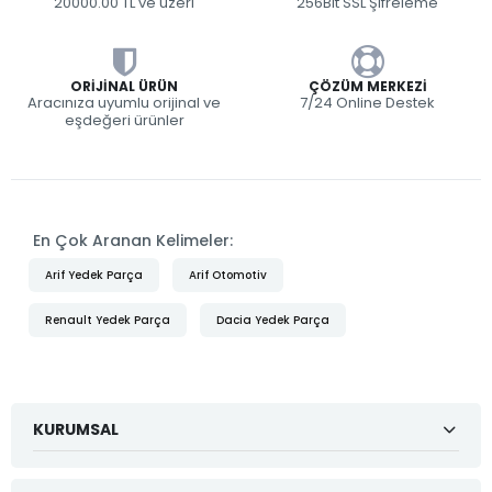
20000.00 TL ve üzeri
256Bit SSL Şifreleme
ORIJINAL ÜRÜN
ÇÖZÜM MERKEZI
Aracınıza uyumlu orijinal ve
7/24 Online Destek
eşdeğeri ürünler
En Çok Aranan Kelimeler:
Arif Yedek Parça
Arif Otomotiv
Renault Yedek Parça
Dacia Yedek Parça
KURUMSAL