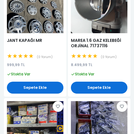
JANT KAPAĞI MR
MAREA 1.6 GAZ KELEBEĞİ
ORJİNAL 71737116
★★★★★
★★★★★
0 Yorum
0 Yorum
999,99 TL
8.499,99 TL
Stokta Var
Stokta Var
Sepete Ekle
Sepete Ekle