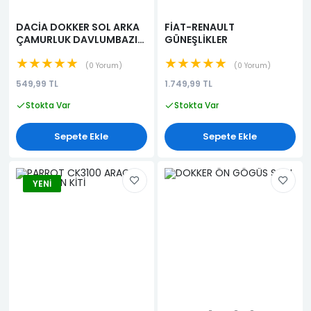
DACİA DOKKER SOL ARKA
FİAT-RENAULT
ÇAMURLUK DAVLUMBAZI
GÜNEŞLİKLER
(767491755R)
★★★★★
★★★★★
0 Yorum
0 Yorum
549,99 TL
1.749,99 TL
Stokta Var
Stokta Var
Sepete Ekle
Sepete Ekle
YENI