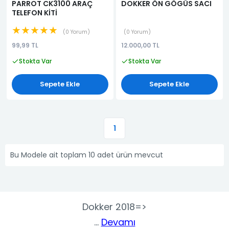
PARROT CK3100 ARAÇ
DOKKER ÖN GÖGÜS SACI
TELEFON KİTİ
★★★★★
0 Yorum
0 Yorum
99,99 TL
12.000,00 TL
Stokta Var
Stokta Var
Sepete Ekle
Sepete Ekle
1
Bu Modele ait toplam 10 adet ürün mevcut
Dokker 2018=>
...
Devamı