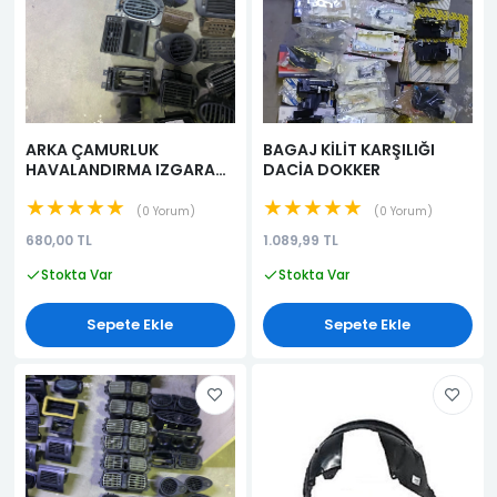
ARKA ÇAMURLUK
BAGAJ KİLİT KARŞILIĞI
HAVALANDIRMA IZGARASI
DACİA DOKKER
KANGO III
★★★★★
★★★★★
0 Yorum
0 Yorum
680,00 TL
1.089,99 TL
Stokta Var
Stokta Var
Sepete Ekle
Sepete Ekle