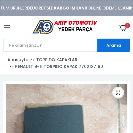
xeneme
ÜM ÜRÜNLERDE
ÜCRETSİZ KARGO İMKANI!
ONLİNE ÖDEME İLE
ANINDA 
xonusu
veren
sitolar
0
Arama
Anasayfa
TORPİDO KAPAKLARI
RENAULT 9-11 TORPIDO KAPAK 7702127180