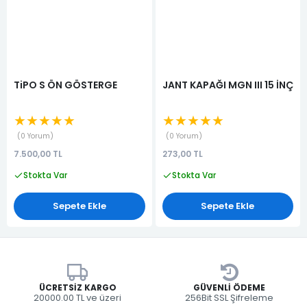
TiPO S ÖN GÖSTERGE
JANT KAPAĞI MGN III 15 İNÇ
★★★★★
★★★★★
0 Yorum
0 Yorum
7.500,00 TL
273,00 TL
Stokta Var
Stokta Var
Sepete Ekle
Sepete Ekle
ÜCRETSIZ KARGO
GÜVENLI ÖDEME
20000.00 TL ve üzeri
256Bit SSL Şifreleme