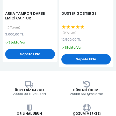
ARKA TAMPON DARBE
DUSTER GOSTERGE
EMİCİ CAPTUR
★★★★★
0 Yorum
0 Yorum
3.000,00 TL
12.500,00 TL
Stokta Var
Stokta Var
Sepete Ekle
Sepete Ekle
ÜCRETSIZ KARGO
GÜVENLI ÖDEME
20000.00 TL ve üzeri
256Bit SSL Şifreleme
ORIJINAL ÜRÜN
ÇÖZÜM MERKEZI