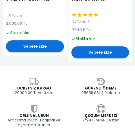
★★★★★
0 Yorum
0 Yorum
2.000,00 TL
474,99 TL
Stokta Var
Stokta Var
Sepete Ekle
Sepete Ekle
ÜCRETSIZ KARGO
GÜVENLI ÖDEME
20000.00 TL ve üzeri
256Bit SSL Şifreleme
ORIJINAL ÜRÜN
ÇÖZÜM MERKEZI
Aracınıza uyumlu orijinal ve
7/24 Online Destek
eşdeğeri ürünler