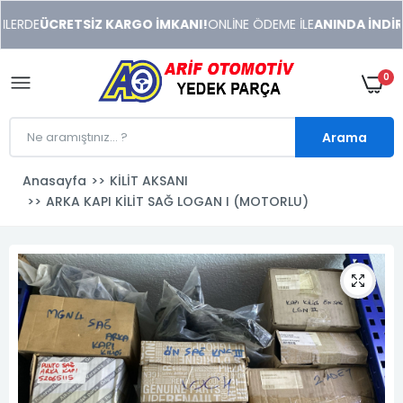
xeneme
LERDE
ÜCRETSİZ KARGO İMKANI!
ONLİNE ÖDEME İLE
ANINDA İNDİRİM
xonusu
veren
sitolar
0
Arama
Anasayfa
KİLİT AKSANI
ARKA KAPI KİLİT SAĞ LOGAN I (MOTORLU)