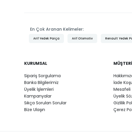
En Çok Aranan Kelimeler:
Arif Yedek Parça
Arif Otomotiv
Renault Yedek P
KURUMSAL
MÜŞTERI
Sipariş Sorgulama
Hakkımız
Banka Bilgilerimiz
İade Koşu
Üyelik İşlemleri
Mesafeli 
Kampanyalar
Üyelik S
Sıkça Sorulan Sorular
Gizlilik Po
Bize Ulaşın
Çerez Pol