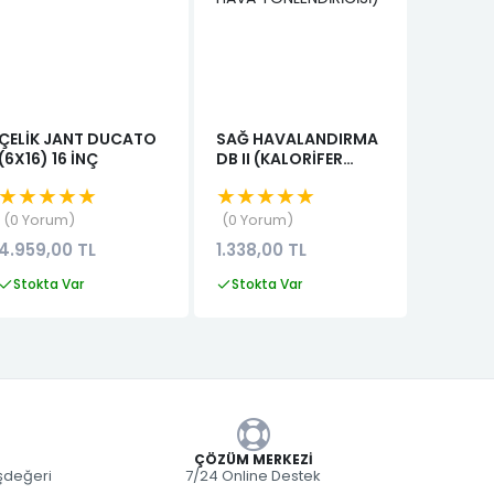
ÇELİK JANT DUCATO
SAĞ HAVALANDIRMA
TORP.
(6X16) 16 İNÇ
DB II (KALORİFER
HAVAL
DİFÜZÖRÜ)
IZGARASI SOL M
★★★★★
★★★★★
★★★
(KALORİFER HAVA
(KALOR
YÖNLENDİRİCİSİ)
HAVAL
0 Yorum
0 Yorum
0 Yor
IZGARA
4.959,00 TL
1.338,00 TL
1.100,0
(KALOR
DİFÜZÖ
Stokta Var
Stokta Var
Stokta
ÇÖZÜM MERKEZI
eşdeğeri
7/24 Online Destek