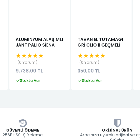
ALUMINYUM ALAŞIMLI
TAVAN EL TUTAMAGI
JANT PALIO SİENA
GRİ CLIO II GEÇMELİ
★★★★★
★★★★★
0 Yorum
0 Yorum
9.738,00 TL
350,00 TL
Stokta Var
Stokta Var
GÜVENLI ÖDEME
ORIJINAL ÜRÜN
256Bit SSL Şifreleme
Aracınıza uyumlu orijinal ve 
ürünler