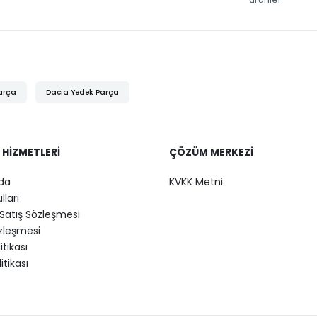
arça
Dacia Yedek Parça
 HIZMETLERI
ÇÖZÜM MERKEZI
da
KVKK Metni
lları
Satış Sözleşmesi
özleşmesi
litikası
itikası