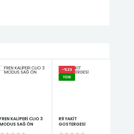
-%33
YENI
FREN KALİPERİ CLIO 3
R9 YAKİT
JANT TE
MODUS SAĞ ÖN
GOSTERGESİ
(14X5.5