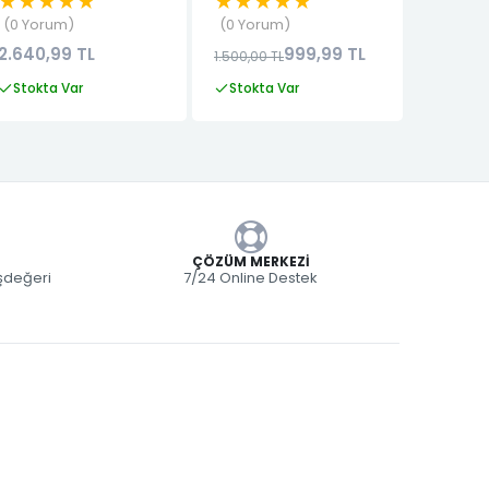
★★★★★
★★★★★
★★★
0 Yorum
0 Yorum
0 Yor
2.640,99 TL
999,99 TL
8.777,
1.500,00 TL
Stokta Var
Stokta Var
Stokta
ÇÖZÜM MERKEZI
eşdeğeri
7/24 Online Destek