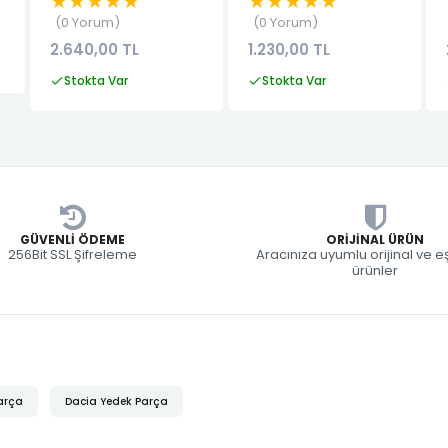
★★★★★
★★★★★
0 Yorum
0 Yorum
2.640,00 TL
1.230,00 TL
Stokta Var
Stokta Var
GÜVENLI ÖDEME
ORIJINAL ÜRÜN
256Bit SSL Şifreleme
Aracınıza uyumlu orijinal ve 
ürünler
arça
Dacia Yedek Parça