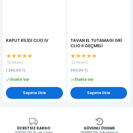
KAPUT KİLİDİ CLIO IV
TAVAN EL TUTAMAGI GRİ
CLIO II GEÇMELİ
★★★★★
★★★★★
0 Yorum
0 Yorum
1.290,00 TL
350,00 TL
Stokta Var
Stokta Var
Sepete Ekle
Sepete Ekle
ÜCRETSIZ KARGO
GÜVENLI ÖDEME
20000.00 TL ve üzeri
256Bit SSL Şifreleme