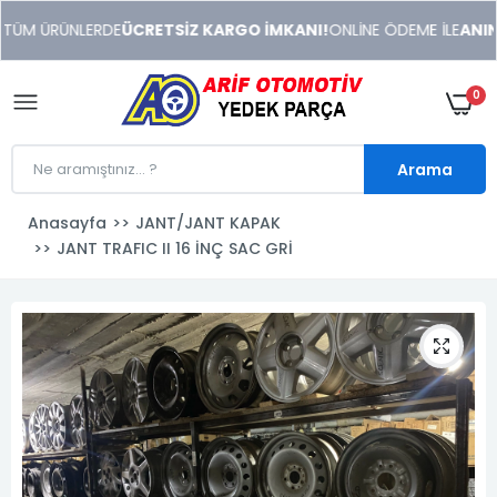
xeneme
TÜM ÜRÜNLERDE
ÜCRETSİZ KARGO İMKANI!
ONLİNE ÖDEME İLE
ANINDA
xonusu
veren
sitolar
0
Arama
Anasayfa
JANT/JANT KAPAK
JANT TRAFIC II 16 İNÇ SAC GRİ