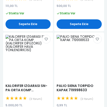
111,00 TL
500,00 TL
Stokta Var
Stokta Var
Sepete Ekle
Sepete Ekle
KALORIFER IZGARASI SN-
PALIO SIENA TORPIDO
PA ORTA KOMP
KAPAK 719998633
(KALORİFER DİFÜZÖRÜ)
★★★★★
★★★★★
(KALORİFER HAVA
0 Yorum
0 Yorum
YÖNLENDİRİCİSİ)
5.000,00 TL
0,99 TL