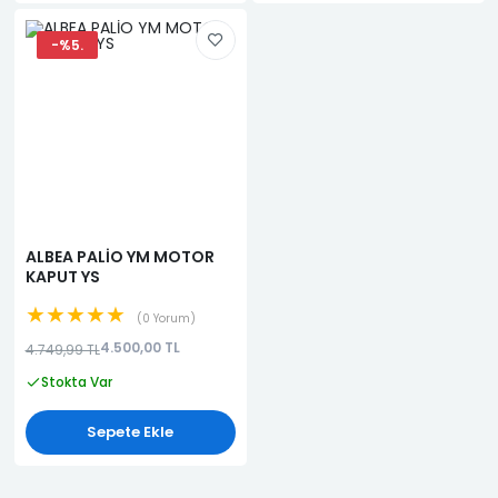
-%5.
ALBEA PALİO YM MOTOR
KAPUT YS
★★★★★
0 Yorum
4.500,00 TL
4.749,99 TL
Stokta Var
Sepete Ekle