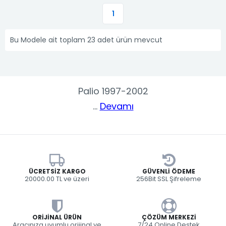
1
Bu Modele ait toplam 23 adet ürün mevcut
Palio 1997-2002
...
Devamı
ÜCRETSIZ KARGO
GÜVENLI ÖDEME
20000.00 TL ve üzeri
256Bit SSL Şifreleme
ORIJINAL ÜRÜN
ÇÖZÜM MERKEZI
Aracınıza uyumlu orijinal ve
7/24 Online Destek