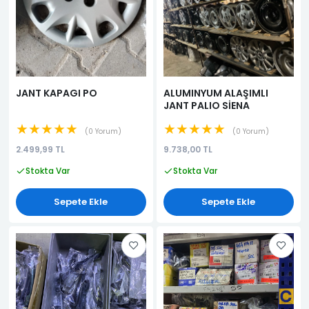
JANT KAPAGI PO
ALUMINYUM ALAŞIMLI
JANT PALIO SİENA
★★★★★
★★★★★
0 Yorum
0 Yorum
2.499,99 TL
9.738,00 TL
Stokta Var
Stokta Var
Sepete Ekle
Sepete Ekle