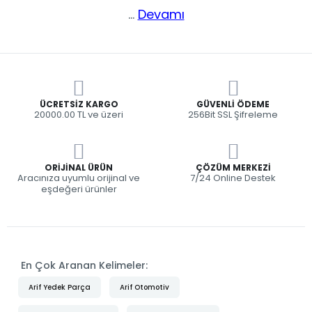
...
Devamı
ÜCRETSIZ KARGO
GÜVENLI ÖDEME
20000.00 TL ve üzeri
256Bit SSL Şifreleme
ORIJINAL ÜRÜN
ÇÖZÜM MERKEZI
Aracınıza uyumlu orijinal ve
7/24 Online Destek
eşdeğeri ürünler
En Çok Aranan Kelimeler:
Arif Yedek Parça
Arif Otomotiv