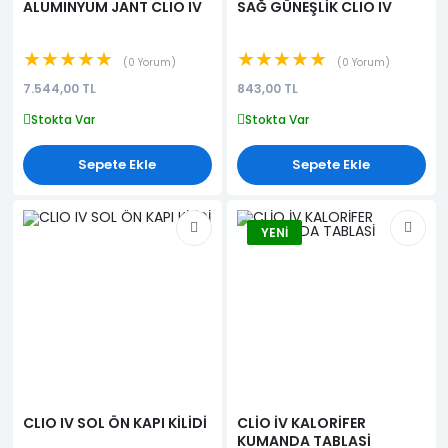
ALUMINYUM JANT CLIO IV
SAĞ GÜNEŞLİK CLIO IV
★★★★★
★★★★★
0 Yorum
0 Yorum
7.544,00 TL
843,00 TL
Stokta Var
Stokta Var
Sepete Ekle
Sepete Ekle
YENI
CLIO IV SOL ÖN KAPI KİLİDİ
CLİO İV KALORİFER
KUMANDA TABLASİ