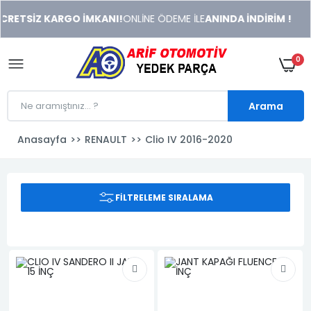
xeneme
TSİZ KARGO İMKANI!
ONLİNE ÖDEME İLE
ANINDA İNDİRİM !
xonusu
veren
sitolar
0
Arama
Anasayfa
RENAULT
Clio IV 2016-2020
FILTRELEME SIRALAMA