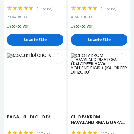
★★★★★
★★★★★
0 Yorum
0 Yorum
7.014,99 TL
4.500,00 TL
Stokta Var
Stokta Var
Sepete Ekle
Sepete Ekle
BAGAJ KİLİDİ CLIO IV
CLIO IV KROM
HAVALANDIRMA IZGARASI
(KALORİFER HAVA
★★★★★
★★★★★
YÖNLENDİRİCİSİ)
0 Yorum
0 Yorum