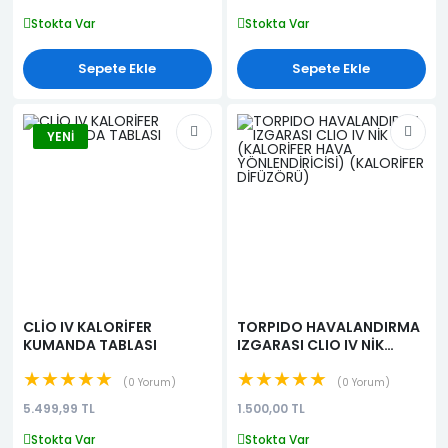
Stokta Var
Stokta Var
Sepete Ekle
Sepete Ekle
YENI
CLİO IV KALORİFER
TORPIDO HAVALANDIRMA
KUMANDA TABLASI
IZGARASI CLIO IV NİK
(KALORİFER HAVA
★★★★★
★★★★★
YÖNLENDİRİCİSİ)
0 Yorum
0 Yorum
(KALORİFER DİFÜZÖRÜ)
5.499,99 TL
1.500,00 TL
Stokta Var
Stokta Var