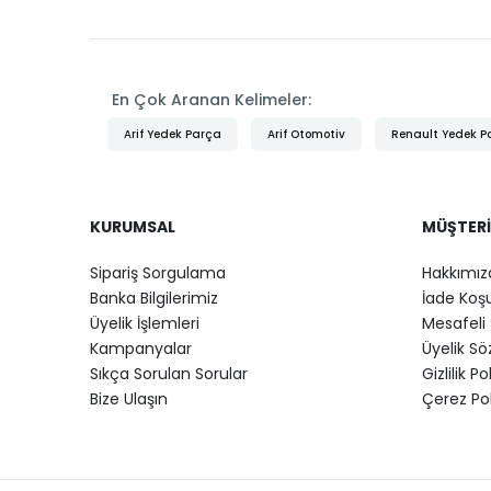
En Çok Aranan Kelimeler:
Arif Yedek Parça
Arif Otomotiv
Renault Yedek P
KURUMSAL
MÜŞTERI
Sipariş Sorgulama
Hakkımız
Banka Bilgilerimiz
İade Koşu
Üyelik İşlemleri
Mesafeli 
Kampanyalar
Üyelik S
Sıkça Sorulan Sorular
Gizlilik Po
Bize Ulaşın
Çerez Pol