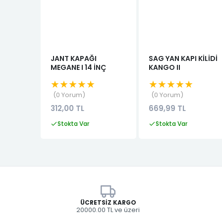
JANT KAPAĞI
SAG YAN KAPI KİLİDİ
MEGANE I 14 İNÇ
KANGO II
★★★★★
★★★★★
0 Yorum
0 Yorum
312,00 TL
669,99 TL
Stokta Var
Stokta Var
ÜCRETSIZ KARGO
20000.00 TL ve üzeri