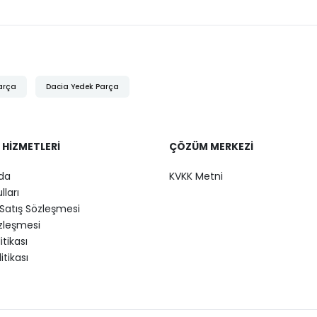
arça
Dacia Yedek Parça
 HIZMETLERI
ÇÖZÜM MERKEZI
da
KVKK Metni
lları
Satış Sözleşmesi
özleşmesi
litikası
itikası