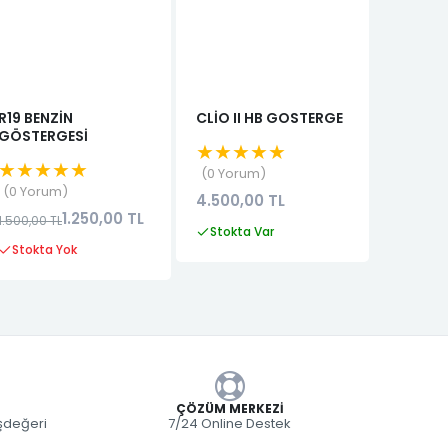
R19 BENZİN
CLİO II HB GOSTERGE
DACİA 
GÖSTERGESİ
SAĞ FA
★★★★★
(26010
★★★★★
★★★
0 Yorum
0 Yorum
0 Yor
4.500,00 TL
1.250,00 TL
9.500,
1.500,00 TL
Stokta Var
Stokta Yok
Stokta
ÇÖZÜM MERKEZI
eşdeğeri
7/24 Online Destek