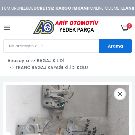
xeneme
TÜM ÜRÜNLERDE
ÜCRETSİZ KARGO İMKANI!
ONLİNE ÖDEME İLE
ANINDA
xonusu
veren
sitolar
0
Arama
Anasayfa
BAGAJ KİLİDİ
TRAFIC BAGAJ KAPAĞI KİLİDİ KOLU