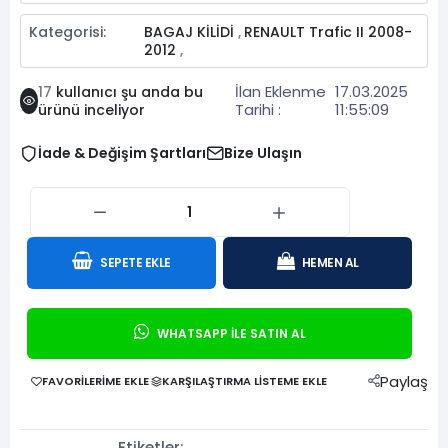
Kategorisi:
BAGAJ KİLİDİ
RENAULT Trafic II 2008-
,
2012
,
İlan Eklenme
17.03.2025
17
kullanıcı şu anda bu
Tarihi :
11:55:09
ürünü inceliyor
İade & Değişim Şartları
Bize Ulaşın
SEPETE EKLE
HEMEN AL
WHATSAPP İLE SATIN AL
Paylaş
FAVORILERIME EKLE
KARŞILAŞTIRMA LISTEME EKLE
Etiketler: