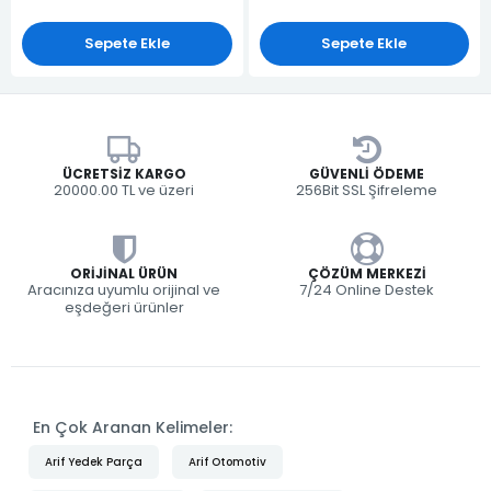
Sepete Ekle
Sepete Ekle
ÜCRETSIZ KARGO
GÜVENLI ÖDEME
20000.00 TL ve üzeri
256Bit SSL Şifreleme
ORIJINAL ÜRÜN
ÇÖZÜM MERKEZI
Aracınıza uyumlu orijinal ve
7/24 Online Destek
eşdeğeri ürünler
En Çok Aranan Kelimeler:
Arif Yedek Parça
Arif Otomotiv