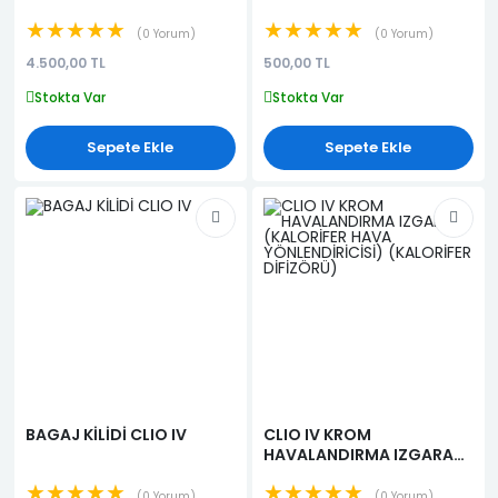
★★★★★
★★★★★
0 Yorum
0 Yorum
4.500,00 TL
500,00 TL
Stokta Var
Stokta Var
Sepete Ekle
Sepete Ekle
BAGAJ KİLİDİ CLIO IV
CLIO IV KROM
HAVALANDIRMA IZGARASI
(KALORİFER HAVA
★★★★★
★★★★★
YÖNLENDİRİCİSİ)
0 Yorum
0 Yorum