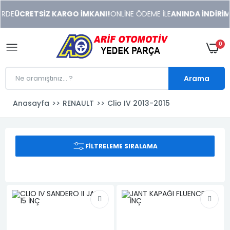
xeneme
E
ÜCRETSİZ KARGO İMKANI!
ONLİNE ÖDEME İLE
ANINDA İNDİRİM !
xonusu
veren
sitolar
0
Arama
Anasayfa
RENAULT
Clio IV 2013-2015
FILTRELEME SIRALAMA