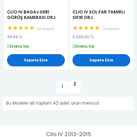
CLİO IV BAGAJ GERI
CLIO IV SOL FAR TAMIRLI
GÖRÜŞ KAMERASI ORJ.
SIFIR ORJ.
★★★★★
★★★★★
0 Yorum
0 Yorum
99,99 TL
5.000,00 TL
Stokta Var
Stokta Var
Sepete Ekle
Sepete Ekle
2
1
Bu Modele ait toplam 42 adet ürün mevcut
Clio IV 2013-2015