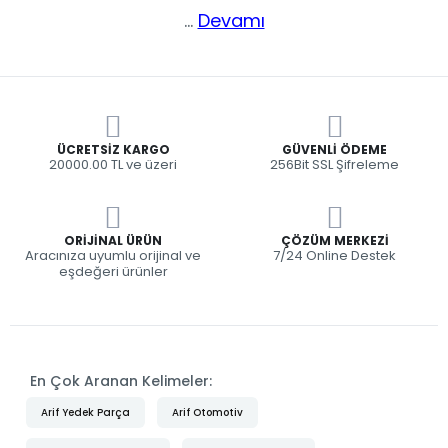
...
Devamı
ÜCRETSIZ KARGO
GÜVENLI ÖDEME
20000.00 TL ve üzeri
256Bit SSL Şifreleme
ORIJINAL ÜRÜN
ÇÖZÜM MERKEZI
Aracınıza uyumlu orijinal ve
7/24 Online Destek
eşdeğeri ürünler
En Çok Aranan Kelimeler:
Arif Yedek Parça
Arif Otomotiv