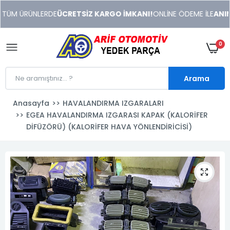
xeneme
TÜM ÜRÜNLERDE
ÜCRETSİZ KARGO İMKANI!
ONLİNE ÖDEME İLE
ANINDA
xonusu
veren
sitolar
0
Arama
Anasayfa
HAVALANDIRMA IZGARALARI
EGEA HAVALANDIRMA IZGARASI KAPAK (KALORİFER
DİFÜZÖRÜ) (KALORİFER HAVA YÖNLENDİRİCİSİ)