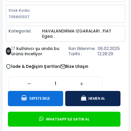
Stok Kodu:
735601327
Kategorisi:
HAVALANDIRMA IZGARALARI
FIAT
,
Egea
,
İlan Eklenme
06.02.2025
17
kullanıcı şu anda bu
Tarihi :
12:28:29
ürünü inceliyor
İade & Değişim Şartları
Bize Ulaşın
SEPETE EKLE
HEMEN AL
WHATSAPP İLE SATIN AL