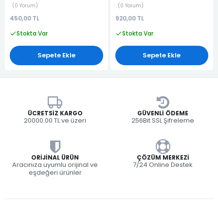
0 Yorum
0 Yorum
450,00 TL
920,00 TL
Stokta Var
Stokta Var
Sepete Ekle
Sepete Ekle
ÜCRETSIZ KARGO
GÜVENLI ÖDEME
20000.00 TL ve üzeri
256Bit SSL Şifreleme
ORIJINAL ÜRÜN
ÇÖZÜM MERKEZI
Aracınıza uyumlu orijinal ve
7/24 Online Destek
eşdeğeri ürünler