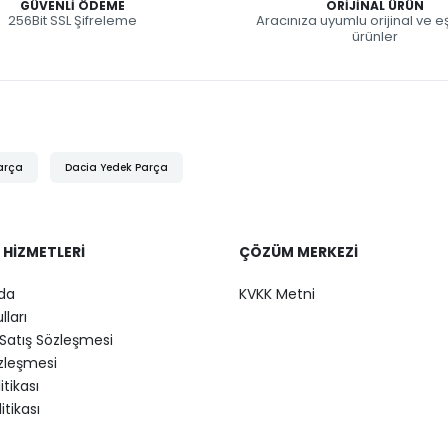
GÜVENLI ÖDEME
ORIJINAL ÜRÜN
256Bit SSL Şifreleme
Aracınıza uyumlu orijinal ve 
ürünler
arça
Dacia Yedek Parça
 HIZMETLERI
ÇÖZÜM MERKEZI
da
KVKK Metni
lları
Satış Sözleşmesi
özleşmesi
litikası
itikası