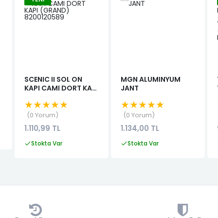
SCENIC II SOL ON
MGN ALUMINYUM
KAPI CAMI DORT KAPI
JANT
(GRAND)
★★★★★
★★★★★
8200120589
0 Yorum
0 Yorum
1.110,99 TL
1.134,00 TL
Stokta Var
Stokta Var