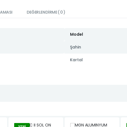
LAMASI
DEĞERLENDIRME ( 0 )
Model
Şahin
Kartal
YENI