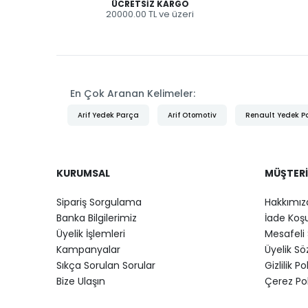
ÜCRETSIZ KARGO
20000.00 TL ve üzeri
En Çok Aranan Kelimeler:
Arif Yedek Parça
Arif Otomotiv
Renault Yedek P
KURUMSAL
MÜŞTERI
Sipariş Sorgulama
Hakkımız
Banka Bilgilerimiz
İade Koşu
Üyelik İşlemleri
Mesafeli 
Kampanyalar
Üyelik S
Sıkça Sorulan Sorular
Gizlilik Po
Bize Ulaşın
Çerez Pol