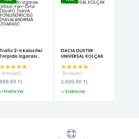
Trafic 2-II Kalorifer
DACIA DUSTER
CLİO IV
Torpido Izgarası
UNIVERSAL KOLÇAK
RADYA
Difizör Yan-Orta
★★★★★
★★★★★
★★★
(Siyah) (HAVA
YÖNLENDİRİCİSİ)
0 Yorum
0 Yorum
0 Yor
(HAVALANDIRMA
999,99 TL
2.000,00 TL
3.999,
IZGARASI)
Stokta Var
Stokta Var
Stokta