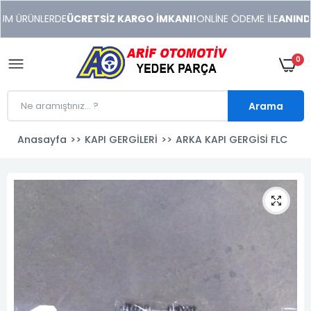
xeneme
M ÜRÜNLERDE
ÜCRETSİZ KARGO İMKANI!
ONLİNE ÖDEME İLE
ANINDA İ
xonusu
veren
sitolar
0
Arama
Anasayfa
KAPI GERGİLERİ
ARKA KAPI GERGİSİ FLC