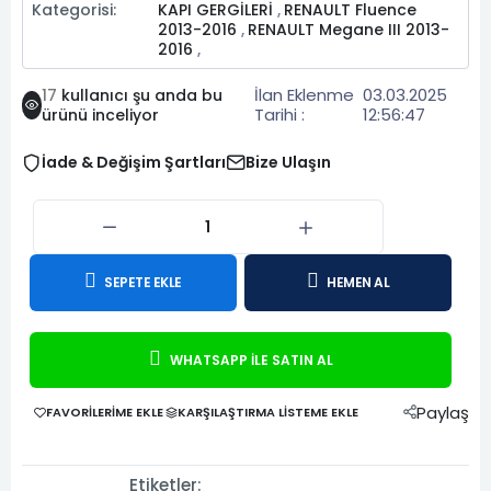
Kategorisi:
KAPI GERGİLERİ
RENAULT Fluence
,
2013-2016
RENAULT Megane III 2013-
,
2016
,
İlan Eklenme
03.03.2025
17
kullanıcı şu anda bu
Tarihi :
12:56:47
ürünü inceliyor
İade & Değişim Şartları
Bize Ulaşın
SEPETE EKLE
HEMEN AL
WHATSAPP İLE SATIN AL
Paylaş
FAVORILERIME EKLE
KARŞILAŞTIRMA LISTEME EKLE
Etiketler: