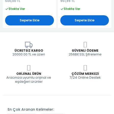
500,00 TL
951,99 TL
Stokta Var
Stokta Var
Sepete Ekle
Sepete Ekle
ÜCRETSIZ KARGO
GÜVENLI ÖDEME
20000.00 TL ve üzeri
256Bit SSL Şifreleme
ORIJINAL ÜRÜN
ÇÖZÜM MERKEZI
Aracınıza uyumlu orijinal ve
7/24 Online Destek
eşdeğeri ürünler
En Çok Aranan Kelimeler: