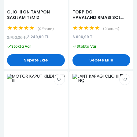
CLIO III ON TAMPON
TORPIDO
SAGLAM TEMIZ
HAVALANDIRMASI SOL
CLIO (KALORİFER
★★★★★
★★★★★
DİFÜZÖRÜ) (KALORİFER
0 Yorum
0 Yorum
HAVALANDIRMA
3.249,99 TL
6.696,99 TL
3.750,00 TL
IZGARASI)
Stokta Var
Stokta Var
Sepete Ekle
Sepete Ekle