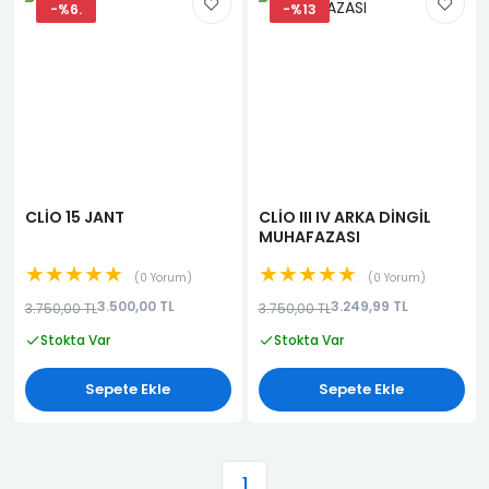
-%6.
-%13
CLİO 15 JANT
CLİO III IV ARKA DİNGİL
MUHAFAZASI
★★★★★
★★★★★
0 Yorum
0 Yorum
3.500,00 TL
3.249,99 TL
3.750,00 TL
3.750,00 TL
Stokta Var
Stokta Var
Sepete Ekle
Sepete Ekle
1