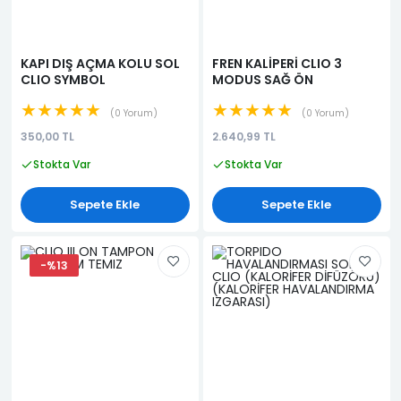
KAPI DIŞ AÇMA KOLU SOL
FREN KALİPERİ CLIO 3
CLIO SYMBOL
MODUS SAĞ ÖN
★★★★★
★★★★★
0 Yorum
0 Yorum
350,00 TL
2.640,99 TL
Stokta Var
Stokta Var
Sepete Ekle
Sepete Ekle
-%13