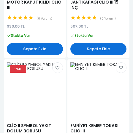
MOTOR KAPUT KİLİDİ CLIO
JANT KAPAĞI CLIO III 15
III
İNÇ
★★★★★
★★★★★
0 Yorum
0 Yorum
930,00 TL
507,00 TL
Stokta Var
Stokta Var
Sepete Ekle
Sepete Ekle
-%8.
CLİO II SYMBOL YAKIT
EMNİYET KEMER TOKASI
DOLUM BORUSU
CLIO III