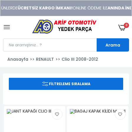
xeneme
NLERDE
ÜCRETSİZ KARGO İMKANI!
ONLİNE ÖDEME İLE
ANINDA İNDİRİ
xonusu
veren
sitolar
0
Arama
Anasayfa
RENAULT
Clio III 2008-2012
FILTRELEME SIRALAMA