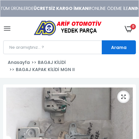
xeneme
TÜM ÜRÜNLERDE
ÜCRETSİZ KARGO İMKANI!
ONLİNE ÖDEME İLE
ANINDA
xonusu
veren
sitolar
0
Arama
Anasayfa
BAGAJ KİLİDİ
BAGAJ KAPAK KİLİDİ MGN II