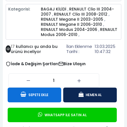
Kategorisi:
BAGAJ KİLİDİ
RENAULT Clio III 2004-
,
2007
RENAULT Clio III 2008-2012
,
,
RENAULT Megane II 2003-2005
,
RENAULT Megane II 2006-2010
,
RENAULT Modus 2004-2006
RENAULT
,
Modus 2006-2010
,
İlan Eklenme
13.03.2025
17
kullanıcı şu anda bu
Tarihi :
10:47:32
ürünü inceliyor
İade & Değişim Şartları
Bize Ulaşın
SEPETE EKLE
HEMEN AL
WHATSAPP İLE SATIN AL