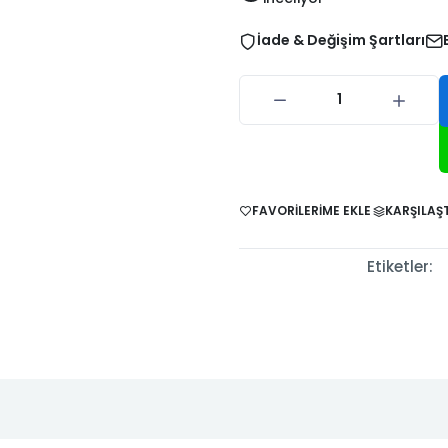
-2024
2006
2010
İade & Değişim Şartları
 1997-
Stilo 2001-
Stilo 2003-
Strada 1999-
Strada 20
002
2003
2007
2005
2011
nic I
Scenic I
Scenic II
Scenic II
Scenic II
-1998
1999-2002
2003-2005
2006-2009
2009-20
FAVORILERIME EKLE
KARŞILAŞT
II 2002-
Trafic II
Trafic III 2013-
Twingo 1993-
Twingo 19
Etiketler:
007
2008-2012
2024
1997
1999