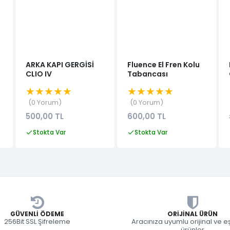
ARKA KAPI GERGİSİ
Fluence El Fren Kolu
CLIO IV
Tabancası
★★★★★
★★★★★
0 Yorum
0 Yorum
500,00 TL
600,00 TL
Stokta Var
Stokta Var
GÜVENLI ÖDEME
ORIJINAL ÜRÜN
256Bit SSL Şifreleme
Aracınıza uyumlu orijinal ve 
ürünler