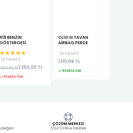
R19 BENZİN
CLİO III TAVAN
SIRIUS 
GÖSTERGESİ
AİRBAG PERDE
Megane 
★★★★★
★★★
0 Yorum
0 Yorum
0 Yor
1.110,99 TL
1.250,00 TL
5.000,
1.500,00 TL
Stokta Var
Stokta Yok
Stokta
ÇÖZÜM MERKEZI
eşdeğeri
7/24 Online Destek