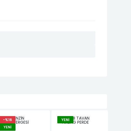
-%16
YENI
YENI