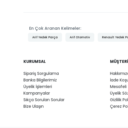
En Çok Aranan Kelimeler:
Arif Yedek Parça
Arif Otomotiv
Renault Yedek P
KURUMSAL
MÜŞTERI
Sipariş Sorgulama
Hakkımız
Banka Bilgilerimiz
İade Koşu
Üyelik İşlemleri
Mesafeli 
Kampanyalar
Üyelik S
Sıkça Sorulan Sorular
Gizlilik Po
Bize Ulaşın
Çerez Pol