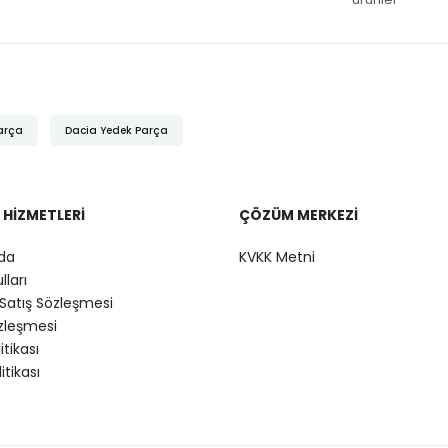
arça
Dacia Yedek Parça
 HIZMETLERI
ÇÖZÜM MERKEZI
da
KVKK Metni
lları
Satış Sözleşmesi
özleşmesi
litikası
itikası