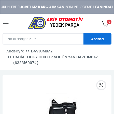
xeneme
ÜRÜNLERDE
ÜCRETSİZ KARGO İMKANI!
ONLİNE ÖDEME İLE
ANINDA İN
xonusu
veren
sitolar
0
Arama
Anasayfa
DAVLUMBAZ
DACİA LODGY DOKKER SOL ÖN YAN DAVLUMBAZ
(638316907R)