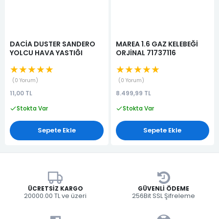
DACİA DUSTER SANDERO
MAREA 1.6 GAZ KELEBEĞİ
YOLCU HAVA YASTIĞI
ORJİNAL 71737116
★★★★★
★★★★★
0 Yorum
0 Yorum
11,00 TL
8.499,99 TL
Stokta Var
Stokta Var
Sepete Ekle
Sepete Ekle
ÜCRETSIZ KARGO
GÜVENLI ÖDEME
20000.00 TL ve üzeri
256Bit SSL Şifreleme