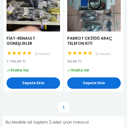
FİAT-RENAULT
PARROT CK3100 ARAÇ
GÜNEŞLİKLER
TELEFON KİTİ
★★★★★
★★★★★
0 Yorum
0 Yorum
1.749,99 TL
99,99 TL
Stokta Var
Stokta Var
Sepete Ekle
Sepete Ekle
1
Bu Modele ait toplam 2 adet ürün mevcut