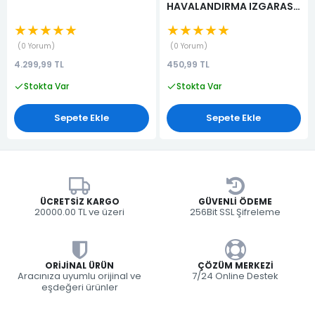
HAVALANDIRMA IZGARASI
(KALORİFER HAVA
★★★★★
★★★★★
YÖNLENDİRİCİSİ)
(KALORİFER DİFİZÖRÜ)
0 Yorum
0 Yorum
4.299,99 TL
450,99 TL
Stokta Var
Stokta Var
Sepete Ekle
Sepete Ekle
ÜCRETSIZ KARGO
GÜVENLI ÖDEME
20000.00 TL ve üzeri
256Bit SSL Şifreleme
ORIJINAL ÜRÜN
ÇÖZÜM MERKEZI
Aracınıza uyumlu orijinal ve
7/24 Online Destek
eşdeğeri ürünler