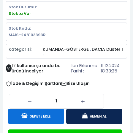
Stok Durumu:
Stokta Var
Stok Kodu:
MAİS-248103393R
Kategorisi:
KUMANDA-GÖSTERGE
DACIA Duster I
,
,
İlan Eklenme
11.12.2024
17
kullanıcı şu anda bu
Tarihi :
18:33:25
ürünü inceliyor
İade & Değişim Şartları
Bize Ulaşın
SEPETE EKLE
HEMEN AL