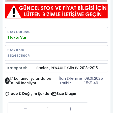
Stok Durumu:
Stokta Var
Stok Kodu:
852487500R
Kategorisi:
Saclar
RENAULT Clio IV 2013-2015
,
,
İlan Eklenme
09.01.2025
17
kullanıcı şu anda bu
Tarihi :
15:31:49
ürünü inceliyor
İade & Değişim Şartları
Bize Ulaşın