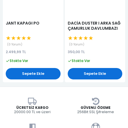
JANT KAPAGI PO
DACİA DUSTER I ARKA SAĞ
ÇAMURLUK DAVLUMBAZI
★★★★★
★★★★★
0 Yorum
0 Yorum
2.499,99 TL
350,00 TL
Stokta Var
Stokta Var
Sepete Ekle
Sepete Ekle
ÜCRETSIZ KARGO
GÜVENLI ÖDEME
20000.00 TL ve üzeri
256Bit SSL Şifreleme