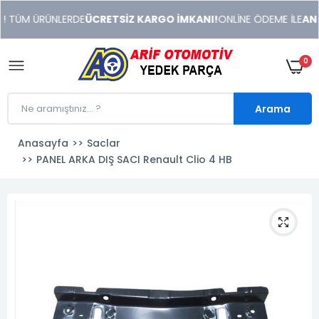
xeneme
! TÜM ÜRÜNLERDE
ÜCRETSİZ KARGO İMKANI!
ONLİNE ÖDEME İLE
ANIN
xonusu
veren
sitolar
0
Arama
Anasayfa
Saclar
PANEL ARKA DIŞ SACI Renault Clio 4 HB